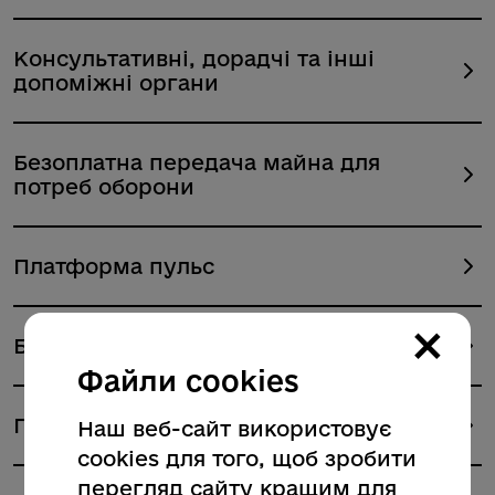
Консультативні, дорадчі та інші
допоміжні органи
Безоплатна передача майна для
потреб оборони
Платформа пульс
×
Безбар'єрність
Файли cookies
Публічна інформація та відкриті дані
Наш веб-сайт використовує
cookies для того, щоб зробити
перегляд сайту кращим для