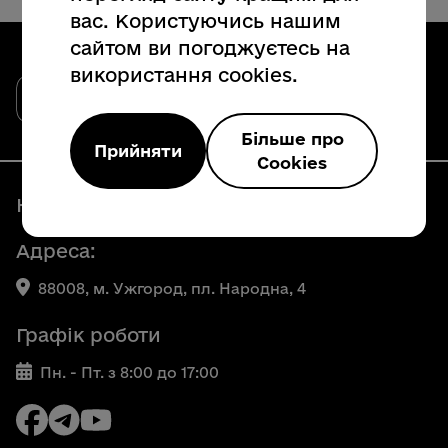
вас. Користуючись нашим
сайтом ви погоджуєтесь на
використання cookies.
Закарпатська обласна державна
адміністрація
Офіційний вебсайт
Більше про
Прийняти
Cookies
Наші контакти
Адреса:
88008, м. Ужгород, пл. Народна, 4
Графік роботи
Пн. - Пт. з 8:00 до 17:00