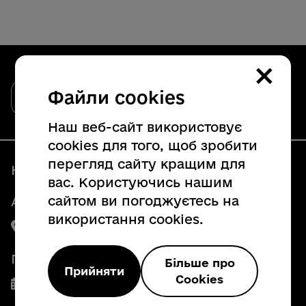
×
Закарпатська обласна державна
Файли cookies
адміністрація
Офіційний вебсайт
Наш веб-сайт використовує
cookies для того, щоб зробити
перегляд сайту кращим для
Наші контакти
вас. Користуючись нашим
сайтом ви погоджуєтесь на
Адреса:
використання cookies.
88008, м. Ужгород, пл. Народна, 4
Графік роботи
Більше про
Прийняти
Cookies
Пн. - Пт. з 8:00 до 17:00