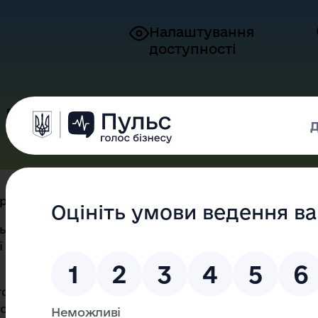
Налаштування
доступності
Громадськості
Про Закарпаття
Форм
рма пульс
ьс» українські підприємці зможуть
ні проблеми, які перешкоджають
форма для скарг і пропозицій.
голосом підприємців, джерелом даних