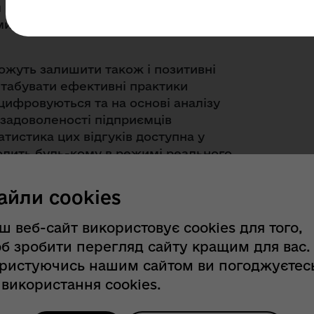
інструментом взаємодії бізнесу з
и, який відображає реальний стан
ожуть залишити також і позитивні
штабувати ефективні практики
ідцифровуються та на основі аналізу
задоволеності підприємців
татистика цих відгуків доступна у
волить будь-кому в режимі реального
айли cookies
ь про таке:
; непрозорість процедур, нестачу
ш веб-сайт використовує cookies для того,
ії змін до законодавства; пропозиції
б зробити перегляд сайту кращим для вас.
жава - підприємець"; пасивну позицію
ристуючись нашим сайтом ви погоджуєтес
аповнених заявок прийняті в роботу. У
 використання cookies.
льс» до більшості державних послуг,
 оцінку максимальній кількості