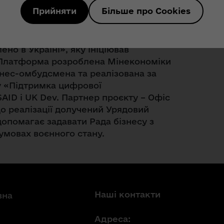
Прийняти
Більше про Cookies
но в Україні», яку ініціював
Платформа розроблена Мінекономіки
знес-омбудсмена та реалізована за
у «Підтримка цифрової
AID і UK Dev. Партнер проєкту – Офіс
о реалізації долучений Урядовий
допомагає задавати Рада бізнесу з
умовах воєнного стану.
Наші контакти
вна
Адреса: