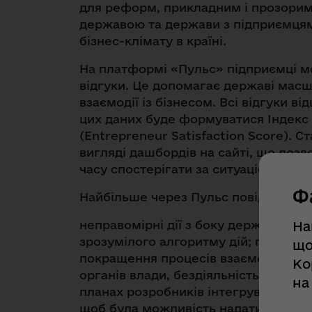
для реформ, прикладним і прозорим 
державою та держави з підприємцям
бізнес-клімату в країні.
На платформі «Пульс» підприємці м
відгуки. Це допомагає державі мас
взаємодії із бізнесом. Всі відгуки в
цих даних буде формуватися Індекс 
(Entrepreneur Satisfaction Score). С
вигляді дашбордів на сайті, що доз
часу спостерігати за ситуацією.
Ф
Найбільше через Пульс повідомляют
неправомірні дії з боку держорганів
На
зрозумілого алгоритму дій; пропозиц
що
покращення процесів взаємодії "дер
Ко
органів влади, бездіяльність. 100% з
на
планах розробників інтегрувати «Пу
щоб була можливість надати миттєву