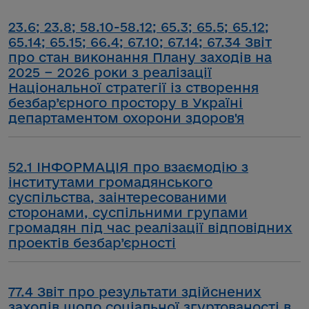
23.6; 23.8; 58.10-58.12; 65.3; 65.5; 65.12;
65.14; 65.15; 66.4; 67.10; 67.14; 67.34 Звіт
про стан виконання Плану заходів на
2025 − 2026 роки з реалізації
Національної стратегії із створення
безбар’єрного простору в Україні
департаментом охорони здоров'я
52.1 ІНФОРМАЦІЯ про взаємодію з
інститутами громадянського
суспільства, заінтересованими
сторонами, суспільними групами
громадян під час реалізації відповідних
проектів безбар’єрності
77.4 Звіт про результати здійснених
заходів щодо соціальної згуртованості в