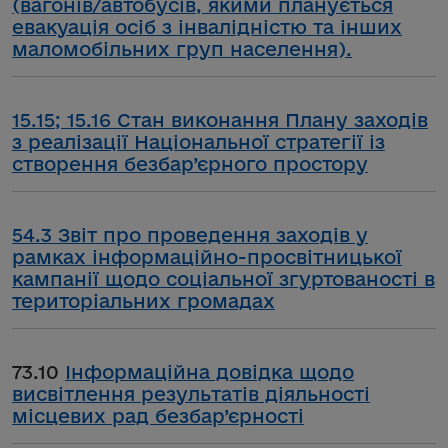
(вагонів/автобусів, якими планується
евакуація осіб з інвалідністю та інших
маломобільних груп населення).
15.15; 15.16 Стан виконання Плану заходів
з реалізації Національної стратегії із
створення безбар’єрного простору
54.3 Звіт про проведення заходів у
рамках інформаційно-просвітницької
кампанії щодо соціальної згуртованості в
територіальних громадах
73.10
Інформаційна довідка щодо
висвітлення результатів діяльності
місцевих рад безбар’єрності