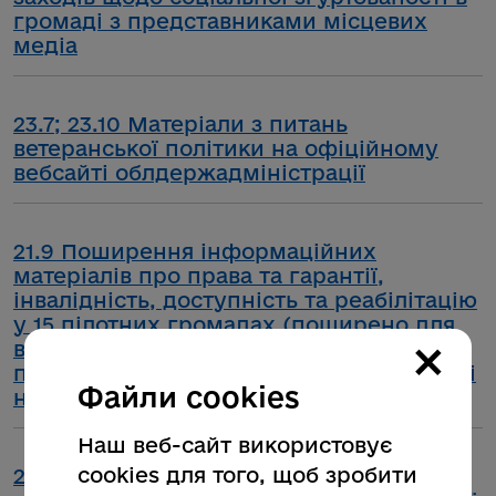
громаді з представниками місцевих
медіа
23.7; 23.10 Матеріали з питань
ветеранської політики на офіційному
вебсайті облдержадміністрації
21.9 Поширення інформаційних
матеріалів про права та гарантії,
інвалідність, доступність та реабілітацію
у 15 пілотних громадах (поширено для
×
всіх територіальних громад, оскільки 15
пілотних громад у Закарпатській області
Файли cookies
не відібрано
Наш веб-сайт використовує
cookies для того, щоб зробити
23.10. Розміщення розробленої за