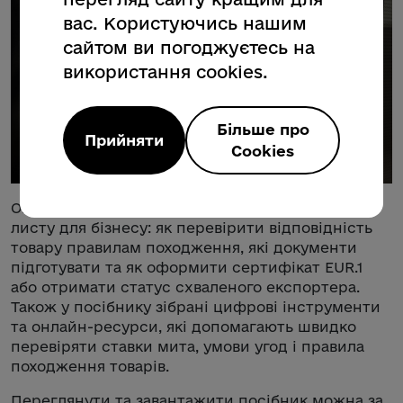
вас. Користуючись нашим
сайтом ви погоджуєтесь на
використання cookies.
Більше про
Прийняти
Cookies
Окремий блок присвячений практичному чек-
листу для бізнесу: як перевірити відповідність
товару правилам походження, які документи
підготувати та як оформити сертифікат EUR.1
або отримати статус схваленого експортера.
Також у посібнику зібрані цифрові інструменти
та онлайн-ресурси, які допомагають швидко
перевіряти ставки мита, умови угод і правила
походження товарів.
Переглянути та завантажити посібник можна за