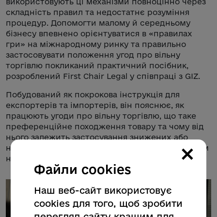
використовують ці механізми повноцінно через
складність правил та недостатнє розуміння
процедур. Допомогти малому й середньому
бізнесу впевнено орієнтуватися в «правилах
гри» на міжнародному ринку та правильно
застосовувати положення угод про вільну
торгівлю покликаний практичний посібник,
розроблений First Chair Legal у співпраці з GIZ.
Побудований як покрокова інструкція для
експортерів та імпортерів, він пояснює, як
працюють угоди про вільну торгівлю, що таке
преференційне походження товару та чому від
нього залежить застосування знижених або
×
нульових ставок мита. Основна увага – правилам
набуття походження на основі Конвенції ПЄМ.
Файли cookies
Наш веб-сайт використовує
cookies для того, щоб зробити
перегляд сайту кращим для