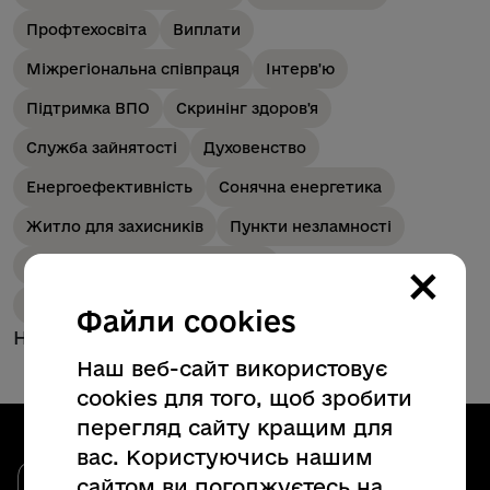
Профтехосвіта
Виплати
Міжрегіональна співпраця
Інтерв'ю
Підтримка ВПО
Скринінг здоров'я
Служба зайнятості
Духовенство
Енергоефективність
Сонячна енергетика
Житло для захисників
Пункти незламності
×
Прикордонна інфраструктура
Інноваційні технології
Файли cookies
Немає новин для обраних категорій
Наш веб-сайт використовує
cookies для того, щоб зробити
перегляд сайту кращим для
вас. Користуючись нашим
Закарпатська обласна державна
сайтом ви погоджуєтесь на