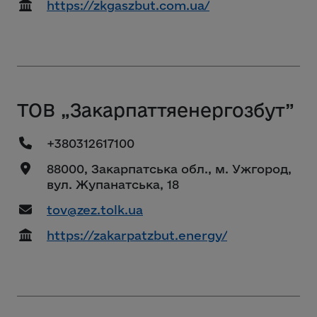
https://zkgaszbut.com.ua/
ТОВ „Закарпаттяенергозбут”
+380312617100
88000, Закарпатська обл., м. Ужгород,
вул. Жупанатська, 18
tov@zez.tolk.ua
https://zakarpatzbut.energy/