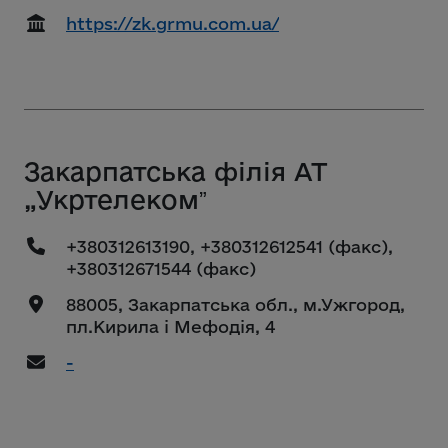
https://zk.grmu.com.ua/
Закарпатська філія АТ
„Укртелекомˮ
+380312613190, +380312612541 (факс),
+380312671544 (факс)
88005, Закарпатська обл., м.Ужгород,
пл.Кирила і Мефодія, 4
-