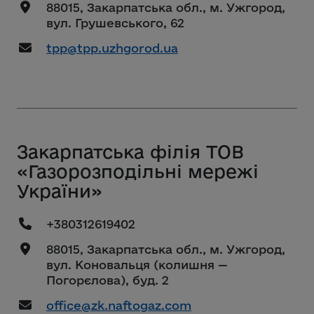
88015, Закарпатська обл., м. Ужгород,
вул. Грушевського, 62
tpp@tpp.uzhgorod.ua
Закарпатська філія ТОВ
«Газорозподільні мережі
України»
+380312619402
88015, Закарпатська обл., м. Ужгород,
вул. Коновальця (колишня —
Погорєлова), буд. 2
office@zk.naftogaz.com