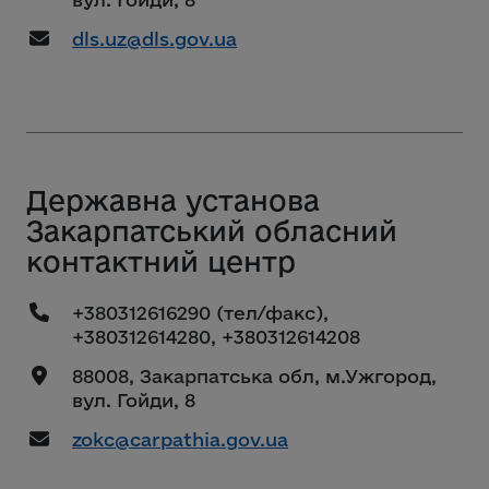
dls.uz@dls.gov.ua
Державна установа
Закарпатський обласний
контактний центр
+380312616290 (тел/факс),
+380312614280, +380312614208
88008, Закарпатська обл, м.Ужгород,
вул. Гойди, 8
zokc@carpathia.gov.ua