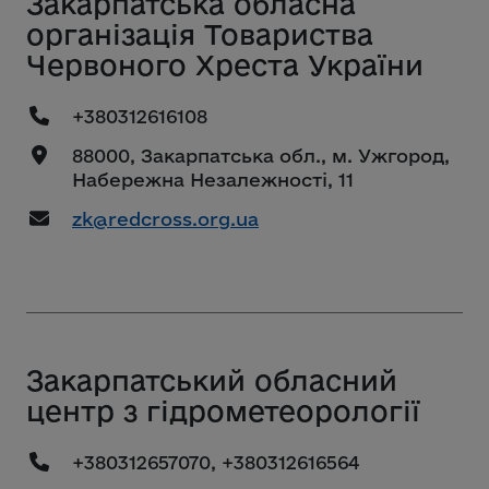
Закарпатська обласна
організація Товариства
Червоного Хреста України
+380312616108
88000, Закарпатська обл., м. Ужгород,
Набережна Незалежності, 11
zk@redcross.org.ua
Закарпатський обласний
центр з гідрометеорології
+380312657070, +380312616564