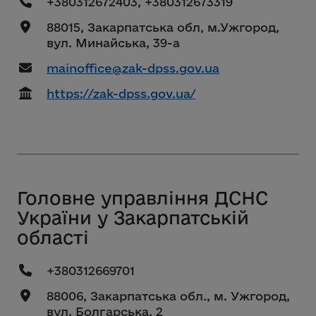
+380312672403, +380312673319
88015, Закарпатська обл, м.Ужгород,
вул. Минайська, 39-а
mainoffice@zak-dpss.gov.ua
https://zak-dpss.gov.ua/
Головне управління ДСНС
України у Закарпатській
області
+380312669701
88006, Закарпатська обл., м. Ужгород,
вул. Болгарська, 2