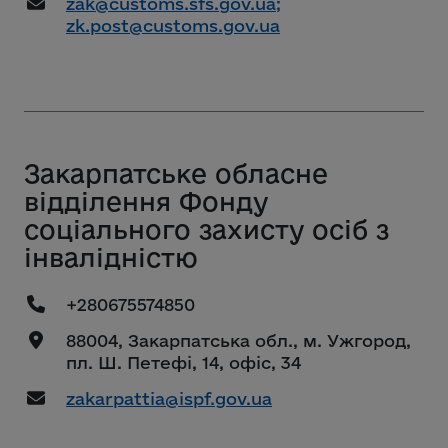
zak@customs.sfs.gov.ua;
zk.post@customs.gov.ua
Закарпатське обласне
відділення Фонду
соціального захисту осіб з
інвалідністю
+280675574850
88004, Закарпатська обл., м. Ужгород,
пл. Ш. Петефі, 14, офіс, 34
zakarpattia@ispf.gov.ua