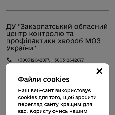
ДУ "Закарпатський обласний
центр контролю та
профілактики хвороб МОЗ
України"
+380312642877, +380312642877
×
88000, закарпатська обл., м. Ужгород,
вул. Собранецька, 96
Файли cookies
zaklabcentr@gmail.com
Наш веб-сайт використовує
https://zk.cdc.gov.ua/
cookies для того, щоб зробити
перегляд сайту кращим для
вас. Користуючись нашим