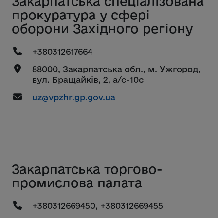
Закарпатська спеціалізована
прокуратура у сфері
оборони Західного регіону
+380312617664
88000, Закарпатська обл., м. Ужгород,
вул. Бращайків, 2, а/с-10с
uz@vpzhr.gp.gov.ua
Закарпатська торгово-
промислова палата
+380312669450, +380312669455