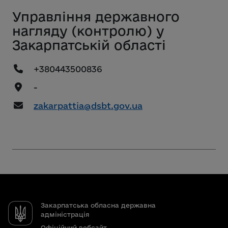
Управління державного
нагляду (контролю) у
Закарпатській області
+380443500836
-
zakarpattia@dsbt.gov.ua
Закарпатська обласна державна
адміністрація
Офіційний вебсайт