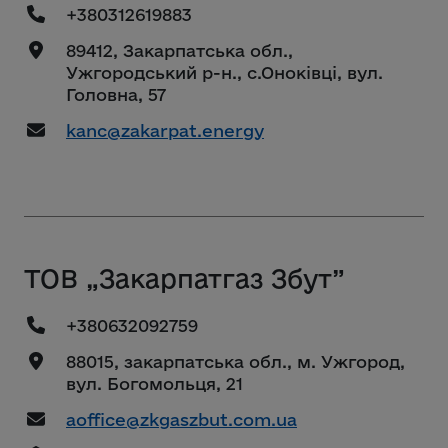
+380312619883
89412, Закарпатська обл.,
Ужгородський р-н., с.Оноківці, вул.
Головна, 57
kanc@zakarpat.energy
ТОВ „Закарпатгаз Збут”
+380632092759
88015, закарпатська обл., м. Ужгород,
вул. Богомольця, 21
aoffice@zkgaszbut.com.ua