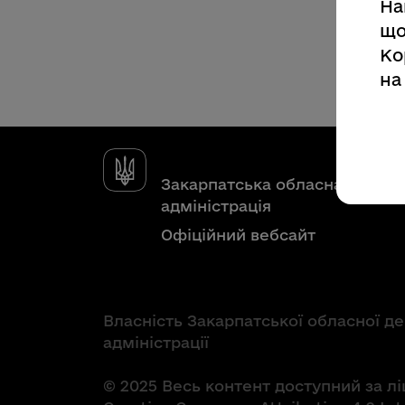
На
що
Ко
на
Закарпатська обласна держа
адміністрація
Офіційний вебсайт
Власність Закарпатської обласної д
адміністрації
© 2025 Весь контент доступний за л