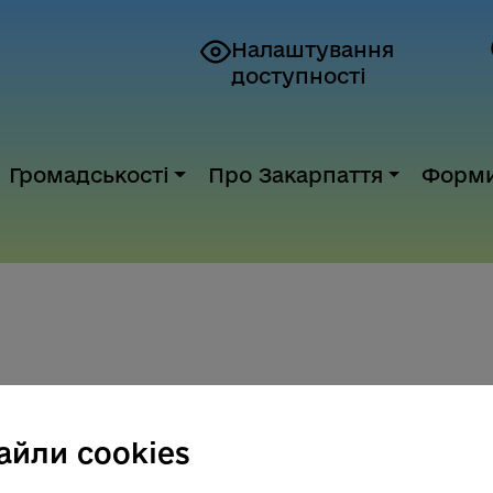
Налаштування
доступності
Громадськості
Про Закарпаття
Форм
айли cookies