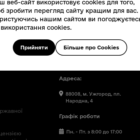
ш веб-сайт використовує cookies для того,
б зробити перегляд сайту кращим для вас.
ристуючись нашим сайтом ви погоджуєтес
 використання cookies.
Прийняти
Більше про Cookies
Наші контакти
вна
Адреса:
88008, м. Ужгород, пл.
Народна, 4
ержавної
Графік роботи
Пн. - Пт. з 8:00 до 17:00
іцензією