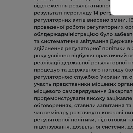
відстеження результативності; 29 – 
результаті перегляду 14 регуляторни
регуляторних актів внесено зміни, 1
проведеної роботи регуляторних орг
облдержадміністрацією було забезпе
та систематичне звітування Державн
здійснення регуляторної політики в 
року успішно відбувся практичний с
реалізації державної регуляторної п
процедур та державного нагляду (к
регуляторною службою України та об
участь представники місцевих органі
місцевого самоврядування Закарпатс
продемонстрували високу зацікавлені
обговореннях, ставили запитання та
час семінару розглянуто ключові пит
регуляторної політики, підготовки т
ліцензування, дозвільної системи, де