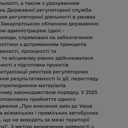
льності, а також з урахуванням
ень Державної регуляторної служби
ня регуляторної діяльності в умовах
ку Закарпатською обласною державною
ю адміністрацією (далі -
аходи, спрямовані на забезпечення
політики з дотриманням принципів
ваності, прозорості та
 та місцевому рівнях здійснювалася
ості з підготовки проєктів
ктуалізації реєстрів регуляторних
ння результативності їх дії, перегляду
 оприлюднення матеріалів
еному законодавством порядку. У 2025
аплановано прийняття одного
дження „Про внесення змін до Умов
а міжміських і приміських автобусних
 що не виходять за межі території
и)ˮ. З метою визначення наявності у