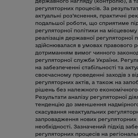
державного нагляду (контролю), а т
регуляторних процесів. За результа
актуальні роз’яснення, практичні ре
подальшої роботи, що сприятиме пі
регуляторної політики на місцевому 
реалізація державної регуляторної п
здійснювалася в умовах правового 
дотриманням вимог чинного законод
регуляторної служби України. Регул
на забезпеченні стабільності та акту
своєчасному проведенні заходів з в
регуляторних актів, а також на зап
рішень без належного економічного 
Результати аналізу регуляторної діял
тенденцію до зменшення надмірног
скасування неактуальних регуляторн
запровадження нових регуляторних н
необхідності. Зазначений підхід за
регуляторних процесів на регіональ