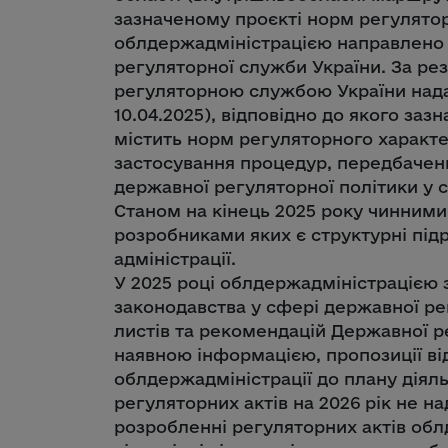
зазначеному проєкті норм регулято
облдержадміністрацією направлено 
регуляторної служби України. За р
регуляторною службою України надан
10.04.2025), відповідно до якого заз
містить норм регуляторного характе
застосування процедур, передбачен
державної регуляторної політики у с
Станом на кінець 2025 року чинними
розробниками яких є структурні підр
адміністрації.
У 2025 році облдержадміністрацією
законодавства у сфері державної ре
листів та рекомендацій Державної р
наявною інформацією, пропозиції від
облдержадміністрації до плану діяль
регуляторних актів на 2026 рік не н
розробленні регуляторних актів об