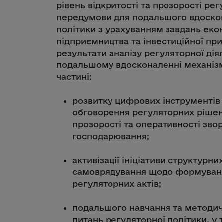
рівень відкритості та прозорості рег
передумови для подальшого вдоско
політики з урахуванням завдань еко
підприємництва та інвестиційної при
результати аналізу регуляторної дія
подальшому вдосконаленні механізм
частині:
розвитку цифрових інструментів
обговорення регуляторних ріше
прозорості та оперативності звор
господарювання;
активізації ініціативи структурни
самоврядування щодо формування
регуляторних актів;
подальшого навчання та методичн
питань регуляторної політики, у 