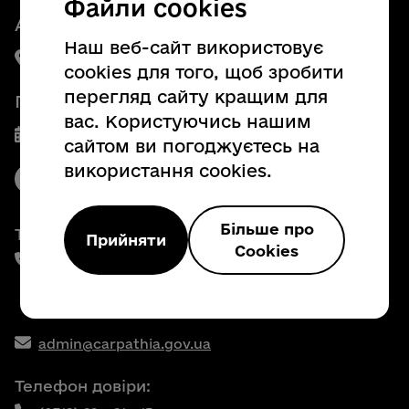
Файли cookies
Адреса:
Наш веб-сайт використовує
88008, м. Ужгород, пл. Народна, 4
cookies для того, щоб зробити
перегляд сайту кращим для
Графік роботи
вас. Користуючись нашим
Пн. - Пт. з 8:00 до 17:00
сайтом ви погоджуєтесь на
використання cookies.
Більше про
Телефони:
Прийняти
Cookies
(0312) 69 - 61 - 00,
(0312) 69 - 60 - 80,
(0312) 69 - 60 - 78 факс
admin@carpathia.gov.ua
Телефон довіри: