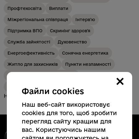
Профтехосвіта
Виплати
Міжрегіональна співпраця
Інтерв'ю
Підтримка ВПО
Скринінг здоров'я
Служба зайнятості
Духовенство
Енергоефективність
Сонячна енергетика
Житло для захисників
Пункти незламності
×
Прикордонна інфраструктура
Інноваційні технології
Файли cookies
Немає новин для обраних категорій
Наш веб-сайт використовує
cookies для того, щоб зробити
перегляд сайту кращим для
вас. Користуючись нашим
Закарпатська обласна державна
сайтом ви погоджуєтесь на