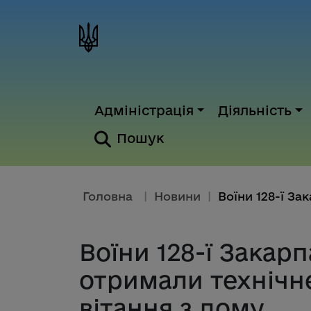
Адміністрація
Діяльність
Пошук
Головна
|
Новини
|
Воїни 128-ї Закар
отримали технічн
вітання з дому