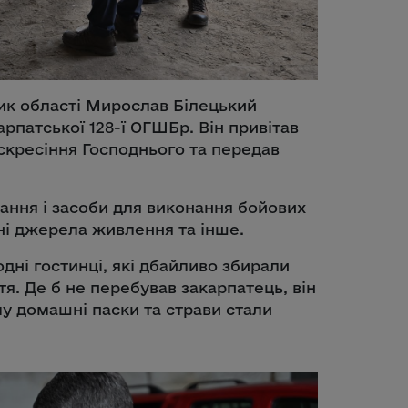
ик області Мирослав Білецький
арпатської 128-ї ОГШБр. Він привітав
скресіння Господнього та передав
ання і засоби для виконання бойових
мні джерела живлення та інше.
одні гостинці, які дбайливо збирали
тя. Де б не перебував закарпатець, він
му домашні паски та страви стали