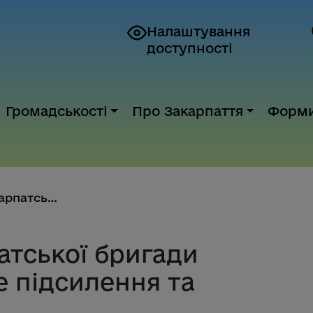
Налаштування
доступності
Громадськості
Про Закарпаття
Форм
Воїни 128-ї Закарпатської бриг...
патської бригади
е підсилення та