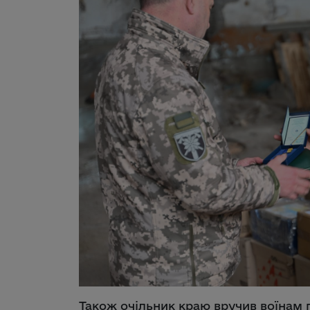
Також очільник краю вручив воїнам п