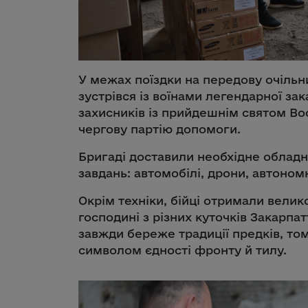
У межах поїздки на передову очільн
зустрівся із воїнами легендарної зак
захисників із прийдешнім святом Во
чергову партію допомоги.
Бригаді доставили необхідне обладн
завдань: автомобілі, дрони, автоно
Окрім техніки, бійці отримали велик
господині з різних куточків Закарпат
завжди береже традиції предків, то
символом єдності фронту й тилу.