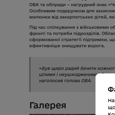
ОВА та облради – нагрудний знак «Че
Особливим подарунком для захисникі
малюнки від закарпатських дітей, як
Під час спілкування з військовими о
фронті та потреби підрозділів. Обл
сформованої стратегії підтримки, щ
ефективніше знищувати ворога.
«
Був щиро радий бачити кожного
цілими і неушкодженими! Бережіт
наголосив голова ОВА.
Ф
На
Галерея
що
Ко