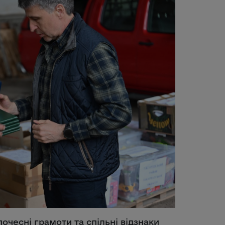
очесні грамоти та спільні відзнаки