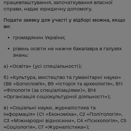
працевлаштування, започаткування власної
справи, надає юридичну допомогу.
Подати заявку для участі у відборі можна, якщо
ви:
громадянин України;
рівень освіти не нижче бакалавра в галузях
знань:
а) «Освіта» (усі спеціальності);
б) «Культура, мистецтво та гуманітарні науки»
(В8 «Богослов’я», В9 «Історія та археологія», В11
«Філологія (за спеціалізаціями)», В14
«Організація соціокультурної діяльності»);
в) «Соціальні науки, журналістика та
інформація» (С1 «Економіка», С2 «Політологія»,
С3 «Міжнародні відносини», С4 «Психологія», С5
«Соціологія», С7 «Журналістика»);