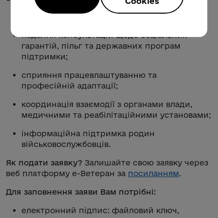
Cookies
індивідуальний супровід ветеранів;
надання консультацій щодо соціальних
гарантій, пільг та державних програм
підтримки;
сприяння працевлаштуванню та
професійній адаптації;
координація взаємодії з органами влади,
медичними та реабілітаційними установами;
інформаційна підтримка родин
військовослужбовців.
Як подати заявку?
Залишайте свою заявку через
веб платформу е-Ветеран за
посиланням
.
Для заповнення заяви Вам потрібні:
електронний підпис: файловий ключ,