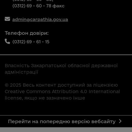
(0312) 69 - 60 - 78 факс
admin@carpathia.gov.ua
Телефон довіри:
(0312) 69 - 61 - 15
Власність Закарпатської обласної державної
адміністрації
© 2025 Весь контент доступний за ліцензією
Creative Commons Attribution 4.0 International
license, якщо не зазначено інше
Перейти на попередню версію вебсайту