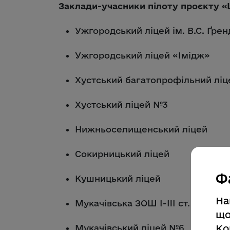
Заклади-учасники пілоту проєкту 
Ужгородський ліцей ім. В.С. Ґре
Ужгородський ліцей «Імідж»
Хустський багатопрофільний ліце
Хустський ліцей №3
Нижньоселищенський ліцей
Сокирницький ліцей
Ф
Кушницький ліцей
На
Мукачівська ЗОШ I-III ст. № 2 ім.
що
Ко
Мукачівський ліцей №6