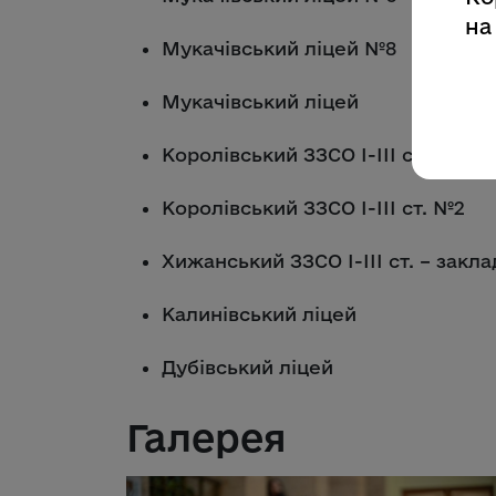
на
Мукачівський ліцей №8
Мукачівський ліцей
Королівський ЗЗСО І-ІІІ ст. №1
Королівський ЗЗСО І-ІІІ ст. №2
Хижанський ЗЗСО І-ІІІ ст. – закл
Калинівський ліцей
Дубівський ліцей
Галерея