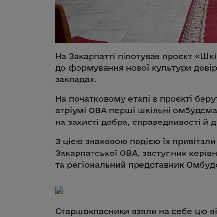
На Закарпатті пілотував проєкт «Ш
до формування нової культури довір
закладах.
На початковому етапі в проєкті берут
атріумі ОВА перші шкільні омбудсма
на захисті добра, справедливості й ди
З цією знаковою подією їх привітали
Закарпатської ОВА, заступник керів
та регіональний представник Омбуд
Старшокласники взяли на себе цю ві