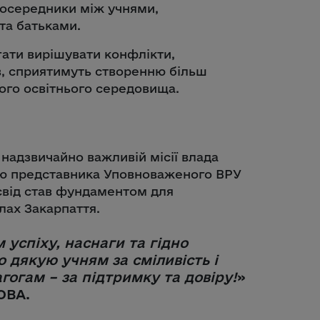
 посередники між учнями,
та батьками.
ати вирішувати конфлікти,
ів, сприятимуть створенню більш
вого освітнього середовища.
 надзвичайно важливій місії влада
ою представника Уповноваженого ВРУ
освід став фундаментом для
лах Закарпаття.
спіху, наснаги та гідно
о дякую учням за сміливість і
агогам – за підтримку та довіру!
»
ОВА.