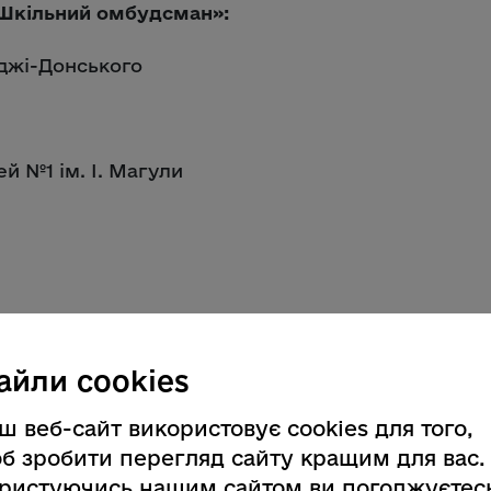
«Шкільний омбудсман»:
нджі-Донського
й №1 ім. І. Магули
айли cookies
ш веб-сайт використовує cookies для того,
 Т.Г. Шевченка
б зробити перегляд сайту кращим для вас.
ристуючись нашим сайтом ви погоджуєтес