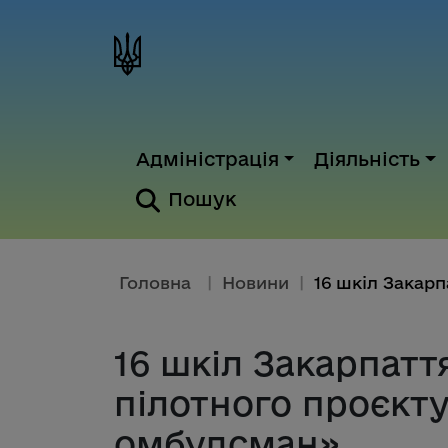
Адміністрація
Діяльність
Пошук
Головна
|
Новини
|
16 шкіл Закарпатт
пілотного проєкт
омбудсман»