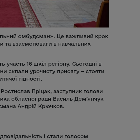
кільний омбудсман». Це важливий крок
и та взаємоповаги в навчальних
ь участь 16 шкіл регіону. Сьогодні в
ни склали урочисту присягу – стояти
тячої гідності.
 Ростислав Пріцак, заступник голови
ника обласної ради Василь Дем’янчук
смана Андрій Крючков.
дповідальність і стали голосом