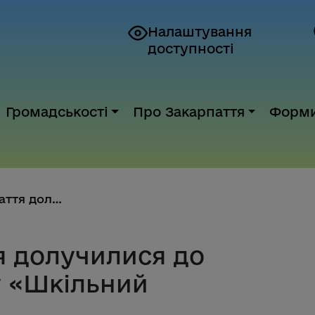
Налаштування
доступності
Громадськості
Про Закарпаття
Форм
16 шкіл Закарпаття долучилися ...
я долучилися до
у «Шкільний