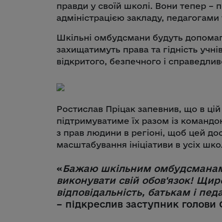
правди у своїй школі. Вони тепер –
адміністрацією закладу, педагогами 
Шкільні омбудсмани будуть допомаг
захищатимуть права та гідність учн
відкритого, безпечного і справедли
Ростислав Пріцак запевнив, що в цій
підтримуватиме їх разом із команд
з прав людини в регіоні, щоб цей д
масштабування ініціативи в усіх шко
«
Бажаю шкільним омбудсманам у
виконувати свій обов'язок! Щир
відповідальність, батькам і пед
– підкреслив заступник голови 