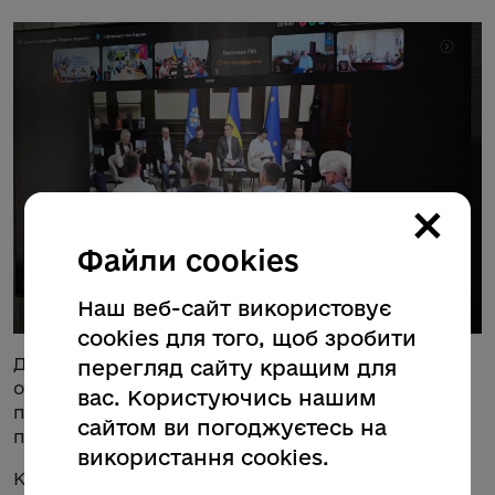
×
Файли cookies
Наш веб-сайт використовує
cookies для того, щоб зробити
Для цього пропонують запровадити цифровий
перегляд сайту кращим для
облік пільговиків, запровадити зрозумілу і
вас. Користуючись нашим
прозору модель розрахунків та єдині правила
сайтом ви погоджуєтесь на
підтвердження права на пільгу.
використання cookies.
Ключові аспекти: