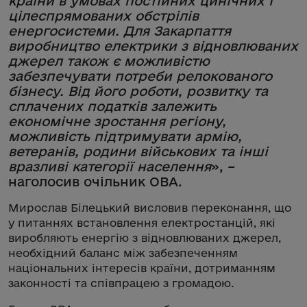
країни в умовах постійних цинічних і
цілеспрямованих обстрілів
енергосистеми. Для Закарпаття
виробництво електрики з відновлюваних
джерел також є можливістю
забезпечувати потреби релокованого
бізнесу. Від його роботи, розвитку та
сплачених податків залежить
економічне зростання регіону,
можливість підтримувати армію,
ветеранів, родини військових та інші
вразливі категорії населення
», –
наголосив очільник ОВА.
Мирослав Білецький висловив переконання, що
у питаннях встановлення електростанцій, які
виробляють енергію з відновлюваних джерел,
необхідний баланс між забезпеченням
національних інтересів країни, дотриманням
законності та співпрацею з громадою.