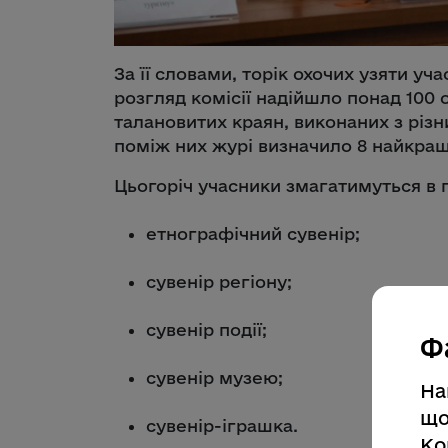
За її словами, торік охочих узяти уч
розгляд комісії надійшло понад 100 
талановитих краян, виконаних з різни
поміж них журі визначило 8 найкращ
Цьогоріч учасники змагатимуться в п
етнографічний сувенір;
сувенір регіону;
сувенір події;
Ф
сувенір музею;
На
що
сувенір-іграшка.
Ко