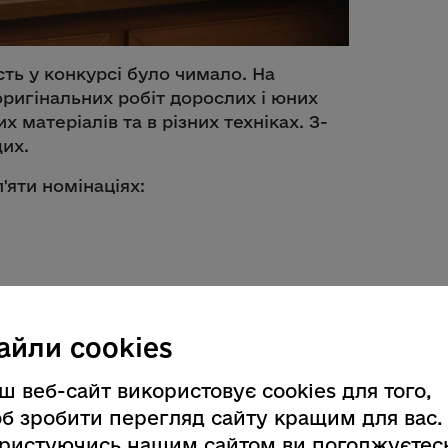
асть у конкурсі було чимало. На
оригінальних робіт дорослих і юних
х матеріалів та в різних техніках. З-
их.
'яти номінаціях:
айли cookies
ш веб-сайт використовує cookies для того,
б зробити перегляд сайту кращим для вас.
ристуючись нашим сайтом ви погоджуєтес