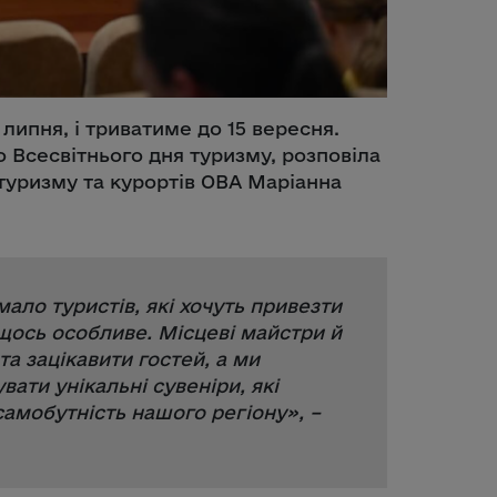
липня, і триватиме до 15 вересня.
 Всесвітнього дня туризму, розповіла
туризму та курортів ОВА Маріанна
ало туристів, які хочуть привезти
щось особливе. Місцеві майстри й
а зацікавити гостей, а ми
ати унікальні сувеніри, які
самобутність нашого регіону
», –