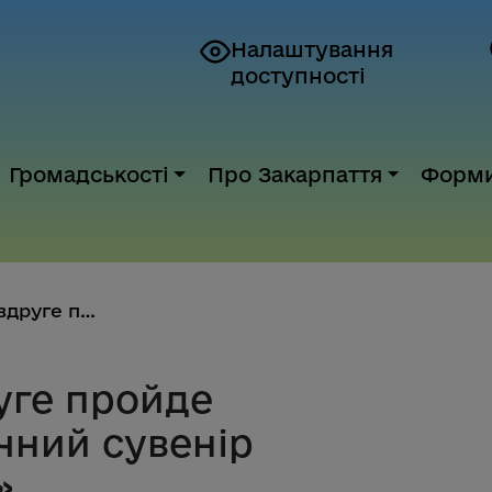
Налаштування
доступності
Громадськості
Про Закарпаття
Форм
В області вже вдруге пройде ко...
уге пройде
чний сувенір
»