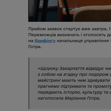
Прийом заявок стартує вже завтра, 1 
Переможців визначать і оголосять до
на
брифінгу
начальниця управління 
Готра.
«
Щороку Закарпаття відвідує чим
з собою на згадку про подорож 
майстрині мають чим здивувати т
прагнемо підтримати та промотув
передають історію, культуру та 
наголосила Маріанна Готра.