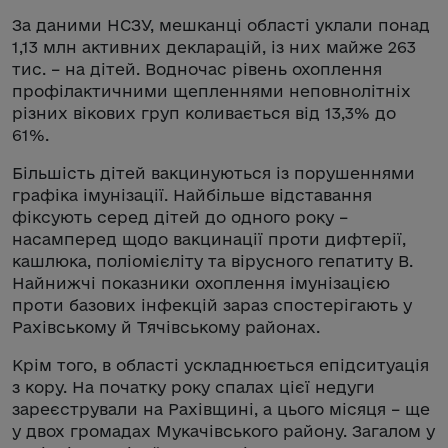
За даними НСЗУ, мешканці області уклали понад
1,13 млн активних декларацій, із них майже 263
тис. – на дітей. Водночас рівень охоплення
профілактичними щепленнями неповнолітніх
різних вікових груп коливається від 13,3% до
61%.
Більшість дітей вакцинуються із порушеннями
графіка імунізації. Найбільше відставання
фіксують серед дітей до одного року –
насамперед щодо вакцинації проти дифтерії,
кашлюка, поліомієліту та вірусного гепатиту В.
Найнижчі показники охоплення імунізацією
проти базових інфекцій зараз спостерігають у
Рахівському й Тячівському районах.
Крім того, в області ускладнюється епідситуація
з кору. На початку року спалах цієї недуги
зареєстрували на Рахівщині, а цього місяця – ще
у двох громадах Мукачівського району. Загалом у