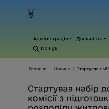
Адміністрація
Діяльність
Пошук
Головна
|
Новини
|
Стартував набір д
комісії з підгото
розподілу житлово