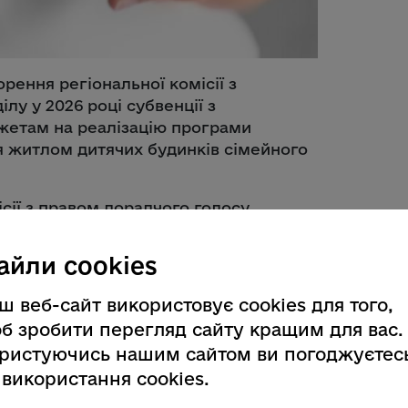
рення регіональної комісії з
у у 2026 році субвенції з
етам на реалізацію програми
ня житлом дитячих будинків сімейного
ісії з правом дорадчого голосу
ників громадськості та інших
 на захист прав дітей та розвиток
айли cookies
ш веб-сайт використовує cookies для того,
іональної комісії, сформованій у
б зробити перегляд сайту кращим для вас.
но зазначити про себе таку
ристуючись нашим сайтом ви погоджуєтес
 використання cookies.