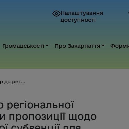
Налаштування
доступності
Громадськості
Про Закарпаття
Форм
Стартував набір до регіонально...
о регіональної
вки пропозиції щодо
ї субвенції для