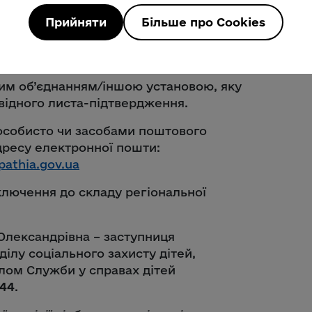
 прав дітей, розвитку сімейних форм
Прийняти
Більше про Cookies
анові, яку представляє кандидат;
им об’єднанням/іншою установою, яку
овідного листа-підтвердження.
(особисто чи засобами поштового
адресу електронної пошти:
pathia.gov.ua
ключення до складу регіональної
Олександрівна – заступниця
ілу соціального захисту дітей,
лом Служби у справах дітей
944
.