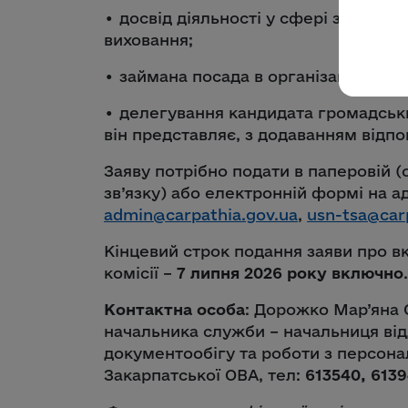
• досвід діяльності у сфері захисту
виховання;
• займана посада в організації / уст
• делегування кандидата громадськ
він представляє, з додаванням відп
Заяву потрібно подати в паперовій 
зв’язку) або електронній формі на 
admin@carpathia.gov.ua
,
usn-tsa@car
Кінцевий строк подання заяви про в
комісії –
7 липня 2026 року включно
.
Контактна особа
: Дорожко Мар’яна 
начальника служби – начальниця відд
документообігу та роботи з персона
Закарпатської ОВА, тел:
613540, 613