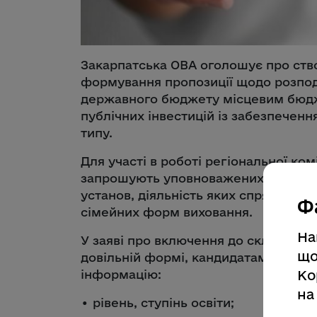
Закарпатська ОВА оголошує про ство
формування пропозиції щодо розподіл
державного бюджету місцевим бюдж
публічних інвестицій із забезпечен
типу.
Для участі в роботі регіональної ком
запрошують уповноважених представ
установ, діяльність яких спрямована
Ф
сімейних форм виховання.
На
У заяві про включення до складу рег
що
довільній формі, кандидатам потріб
Ко
інформацію:
на
• рівень, ступінь освіти;