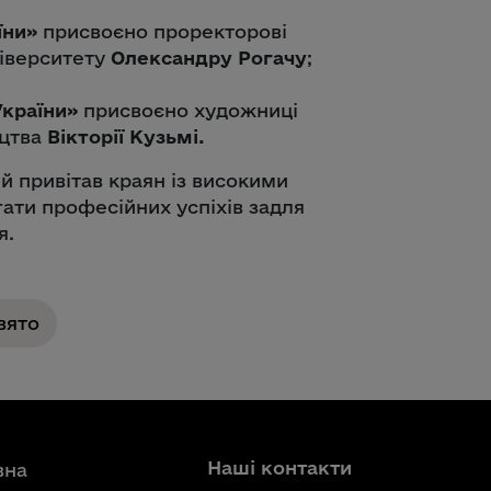
їни»
присвоєно проректорові
ніверситету
Олександру Рогачу
;
країни»
присвоєно художниці
ецтва
Вікторії Кузьмі.
й привітав краян із високими
гати професійних успіхів задля
я.
вято
Наші контакти
вна