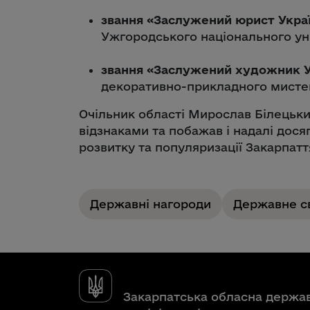
звання «Заслужений юрист Укра
Ужгородського національного у
звання «Заслужений художник У
декоративно-прикладного мист
Очільник області Мирослав Білецьки
відзнаками та побажав і надалі дося
розвитку та популяризації Закарпатт
Державні нагороди
Державне с
Закарпатська обласна держа