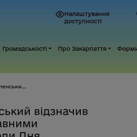
Налаштування
доступності
Громадськості
Про Закарпаття
Форм
Володимир Зеленський відзначив...
ький відзначив
авними
оди Дня