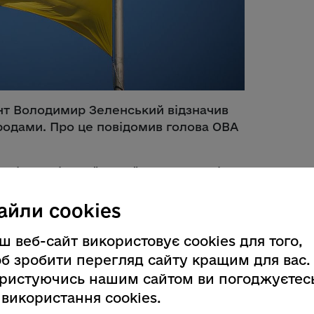
ент Володимир Зеленський відзначив
родами. Про це повідомив голова ОВА
 зміцненні української державності,
у захисті суверенітету та
вагомий особистий внесок у розвиток
айли cookies
лінне виконання професійного
ш веб-сайт використовує cookies для того,
б зробити перегляд сайту кращим для вас.
ака, композитора
орденом князя
ристуючись нашим сайтом ви погоджуєтес
 використання cookies.