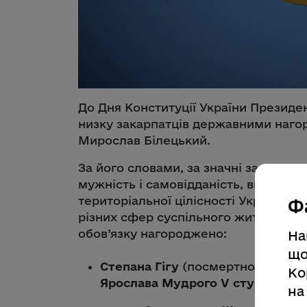
До Дня Конституції України Презид
низку закарпатців державними наго
Мирослав Білецький.
За його словами, за значні заслуги у
мужність і самовідданість, виявлені 
територіальної цілісності України, 
Ф
різних сфер суспільного життя, сум
обов’язку нагороджено:
На
що
Степана Гігу
(посмертно) – спів
Ко
Ярослава Мудрого V ступеня
;
на