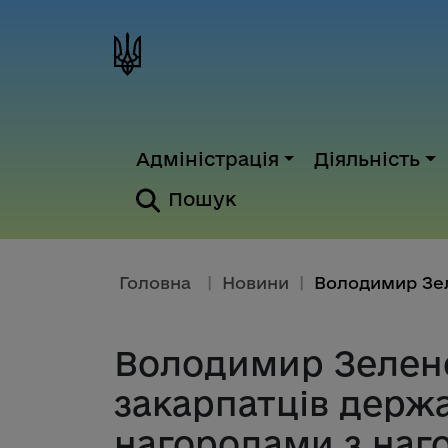
Адміністрація
Діяльність
Пошук
Головна
|
Новини
|
Володимир Зеленс
закарпатців держ
нагородами з наг