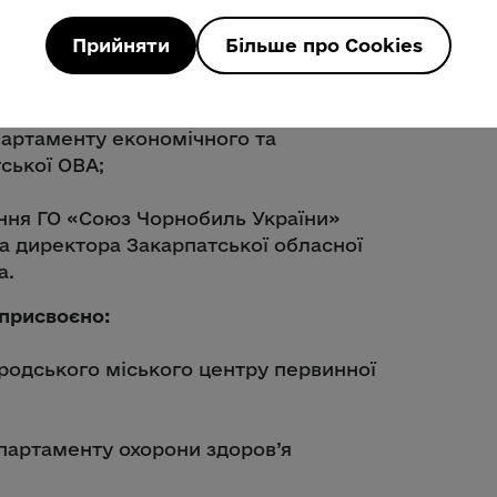
Прийняти
Більше про Cookies
ого секретаря Всеукраїнського союзу
аптистів;
артаменту економічного та
ської ОВА;
ння ГО «Союз Чорнобиль України»
ка директора Закарпатської обласної
а.
 присвоєно:
родського міського центру первинної
партаменту охорони здоров’я