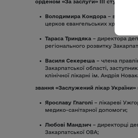
орденом «За заслуги» ІІІ ступеня:
Володимира Кондора
– виконавч
церков євангельських християн-б
Тараса Триндяка
– директора деп
регіонального розвитку Закарпат
Василя Секереша
– члена правлі
Закарпатської області, заступни
клінічної лікарні ім. Андрія Новак
звання «Заслужений лікар України»
Ярославу Глаголі
– лікареві Ужго
медико-санітарної допомоги;
Любові Мандзич
– директорці де
Закарпатської ОВА;