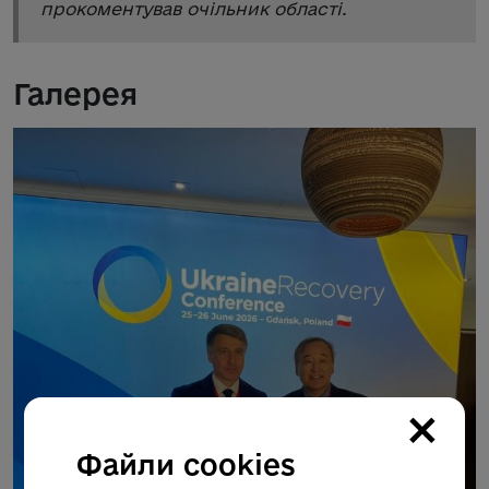
прокоментував очільник області.
Галерея
×
Файли cookies