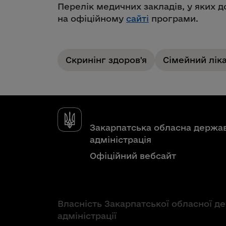
Перелік медичних закладів, у яких 
на офіційному
сайті
програми.
Скринінг здоров'я
Сімейний лік
Закарпатська обласна держа
адміністрація
Офіційний вебсайт
Власність Закарпатської обласної д
адміністрації