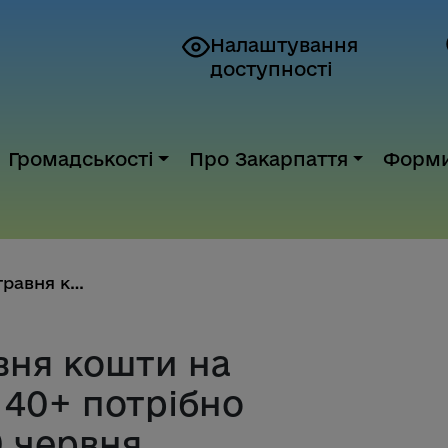
Налаштування
доступності
Громадськості
Про Закарпаття
Форм
Отримані до 1 травня кошти на ...
вня кошти на
 40+ потрібно
0 червня