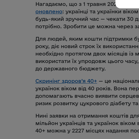
Нагадаємо, що з 1 травня 2026 року 
оновлено
: українці та українки віко
будь-який зручний час — чекати 30 
потрібно. Зробити це можна через за
Для людей, яким кошти підтримки бул
року, діє новий строк їх використан
необхідно протягом двох місяців із
використати їх упродовж цього часу
до державного бюджету.
Скринінг здоров’я 40+
— це національ
українок віком від 40 років. Вона п
допомагають вчасно виявити серцев
ризик розвитку цукрового діабету та
Нині заявки на отримання коштів для
мільйон українців та українок віком 
40+ можна у 2227 місцях надання посл