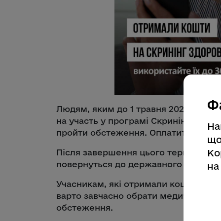
Ф
Людям, яким до 1 травня 2026 року 
на участь у програмі Скринінг здор
На
пройти обстеження. Оплатити послуг
що
Ко
Після завершення цього терміну не
повернуться до державного бюджет
на
Учасникам, які отримали кошти до 1 
варто завчасно обрати медичний закл
обстеження.