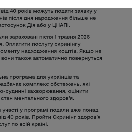
механізм участі у програмі було
м від 40 років можуть подати заявку у
днів після дня народження більше не
стосунок Дія або у ЦНАПі.
и зараховані після 1 травня 2026
ня. Оплатити послугу скринінгу
 моменту надходження коштів. Якщо не
, вони також автоматично повернуться
на програма для українців та
ередбачає комплекс обстежень, які
о-судинні захворювання, оцінити
 стан ментального здоров’я.
 участі у програмі подали вже понад
від 40 років. Пройти Скринінг здоров’я
уг по всій країні.