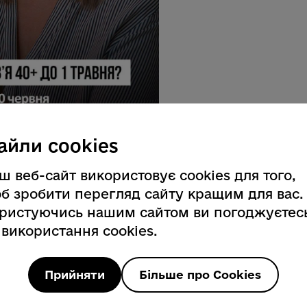
айли cookies
зарахували 2000 грн коштів підтримки
ов’я 40+, залишився тиждень, щоб
ш веб-сайт використовує cookies для того,
у необхідно до 30 червня включно.
б зробити перегляд сайту кращим для вас.
ристуючись нашим сайтом ви погоджуєтес
використані кошти автоматично
у.
 використання cookies.
травня, але ще не пройшли скринінг,
ад, зв’язатися з ним та записатися на
Прийняти
Більше про Cookies