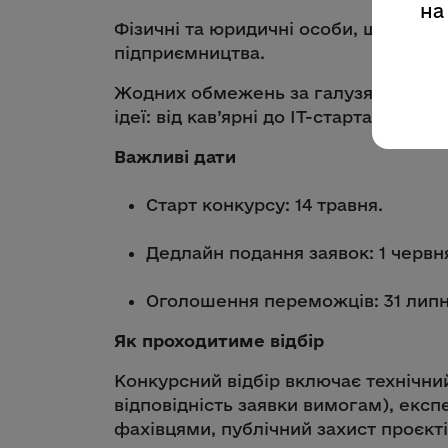
на
Фізичні та юридичні особи, що зареє
підприємництва.
Жодних обмежень за галузями — під
ідеї: від кав’ярні до IT-стартапу.
Важливі дати
Старт конкурсу: 14 травня.
Дедлайн подання заявок: 1 червня
Оголошення переможців: 31 липн
Як проходитиме відбір
Конкурсний відбір включає технічний
відповідність заявки вимогам), ек
фахівцями, публічний захист проєкт