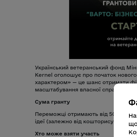
Український ветеранський фонд Мінв
Kernel оголошує про початок нового 
характером» — це шанс отримати фі
масштабування власної справи.
Ф
Сума гранту
Переможці отримають від 500 тис. до
На
ідеї (залежно від кошторису проєкту
що
Ко
Хто може взяти участь