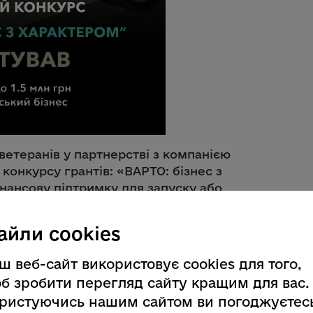
етеранів у партнерстві з компанією
конкурсу грантів: «ВАРТО: бізнес з
нансову підтримку для запуску або
айли cookies
 1,5 млн гривень на реалізацію своєї
ш веб-сайт використовує cookies для того,
).
б зробити перегляд сайту кращим для вас.
ристуючись нашим сайтом ви погоджуєтес