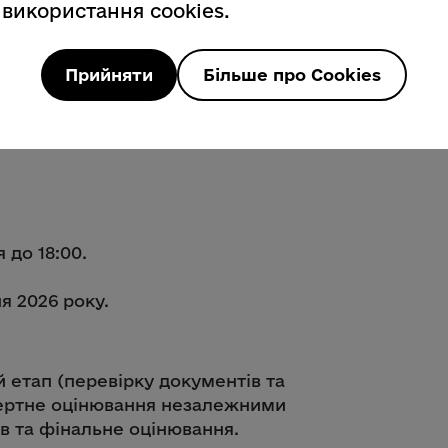
 використання cookies.
стровані як суб’єкти ветеранського
Прийняти
Більше про Cookies
тримку можуть отримати будь-які
 до 18:00.
я 2026 року.
 етап (перевірку документів та
спертне оцінювання незалежними
ів та фінальне оцінювання.