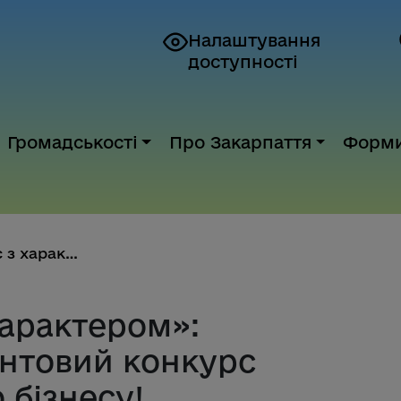
Налаштування
доступності
Громадськості
Про Закарпаття
Форм
«ВАРТО: бізнес з характером»: ...
характером»:
антовий конкурс
 бізнесу!