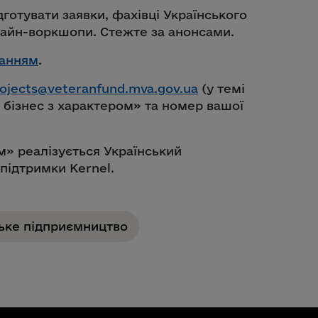
готувати заявки, фахівці Українського
айн-воркшопи. Стежте за анонсами.
анням
.
rojects@veteranfund.mva.gov.ua
(у темі
 бізнес з характером» та номер вашої
м» реалізується Український
підтримки Kernel.
ьке підприємництво