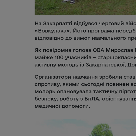
На Закарпатті відбувся черговий ві
«Вовкулака». Його програма передб
відповідно до вимог навчального пр
Як повідомив голова ОВА Мирослав Б
майже 100 учасників – старшокласник
активну молодь із Закарпатської, До
Організатори навчання зробили став
спротиву, якими сьогодні повинен в
молодь опановувала тактичну підгот
безпеку, роботу з БпЛА, орієнтуванн
медичної допомоги.