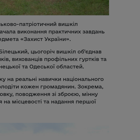
йськово-патріотичний вишкіл
ачала виконання практичних завдань
едмета «Захист України».
ілецький, цьогоріч вишкіл об’єднав
ів, вихованців профільних гуртків та
нецької та Одеської областей.
ку на реальні навички національного
олодіти кожен громадянин. Зокрема,
овку, поводження зі зброєю, мінну
я на місцевості та надання першої