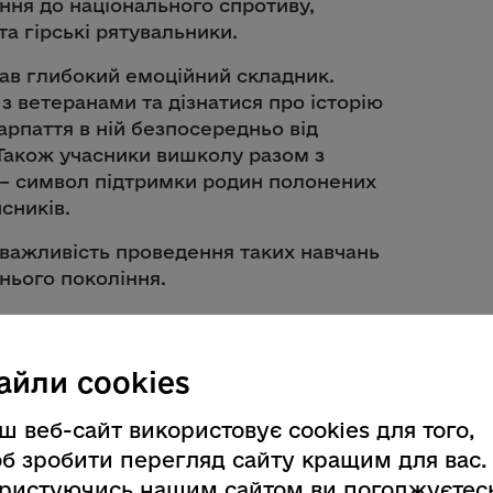
ння до національного спротиву,
та гірські рятувальники.
мав глибокий емоційний складник.
з ветеранами та дізнатися про історію
арпаття в ній безпосередньо від
 Також учасники вишколу разом з
 – символ підтримки родин полонених
сників.
 важливість проведення таких навчань
нього покоління.
спрямування її за усвідомленим
айли cookies
отові брати на себе
оєї Батьківщини
», – наголосив
ш веб-сайт використовує cookies для того,
б зробити перегляд сайту кращим для вас.
ристуючись нашим сайтом ви погоджуєтес