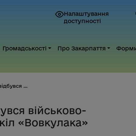
Налаштування
доступності
Громадськості
Про Закарпаття
Форм
На Закарпатті відбувся військо...
бувся військово-
кіл «Вовкулака»