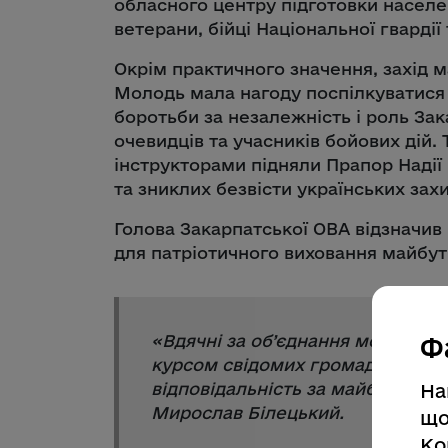
обласного центру підготовки населе
ветерани, бійці Національної гвардії 
Окрім практичного значення, захід 
Молодь мала нагоду поспілкуватися 
боротьби за незалежність і роль Зак
очевидців та учасників бойових дій.
інструкторами підняли Прапор Надії
та зниклих безвісти українських захи
Голова Закарпатської ОВА відзначив
для патріотичного виховання майбут
«
Вдячні за об’єднання молоді і 
Ф
курсом свідомих громадян, які г
відповідальність за майбутнє св
На
Мирослав Білецький.
що
Ко