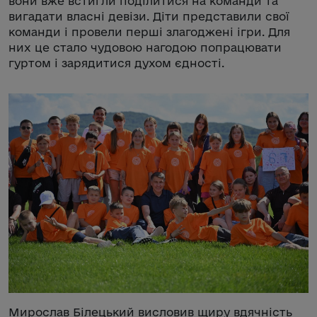
вони вже встигли поділитися на команди та
вигадати власні девізи. Діти представили свої
команди і провели перші злагоджені ігри. Для
них це стало чудовою нагодою попрацювати
гуртом і зарядитися духом єдності.
Мирослав Білецький висловив щиру вдячність