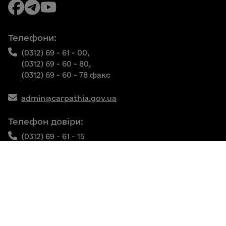
Телефони:
(0312) 69 - 61 - 00,
(0312) 69 - 60 - 80,
(0312) 69 - 60 - 78 факс
admin@carpathia.gov.ua
Телефон довіри:
(0312) 69 - 61 - 15
Власність Закарпатської обласної державної
адміністрації
© 2025 Весь контент доступний за ліцензією
Creative Commons Attribution 4.0 International