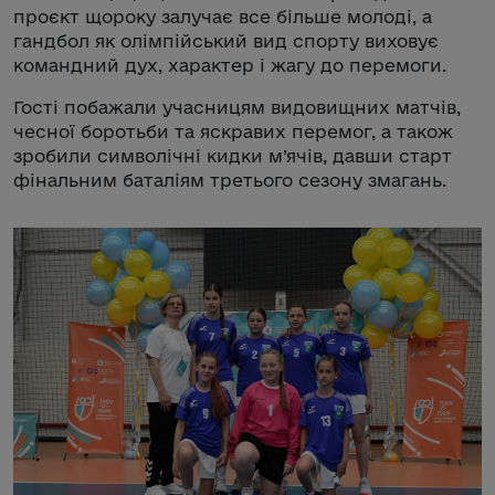
проєкт щороку залучає все більше молоді, а
гандбол як олімпійський вид спорту виховує
командний дух, характер і жагу до перемоги.
Гості побажали учасницям видовищних матчів,
чесної боротьби та яскравих перемог, а також
зробили символічні кидки м’ячів, давши старт
фінальним баталіям третього сезону змагань.