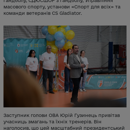
гандболу, СДЮСШОР з гандболу, Управління
масового спорту, установи «Спорт для всіх» та
команди ветеранів CS Gladiator.
Заступник голови ОВА Юрій Гузинець привітав
учасниць змагань та їхніх тренерів. Він
наголосив, що цей масштабний президентський