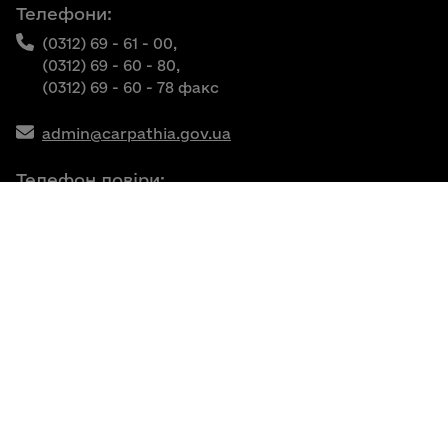
Телефони:
(0312) 69 - 61 - 00,
(0312) 69 - 60 - 80,
(0312) 69 - 60 - 78 факс
admin@carpathia.gov.ua
Телефон довіри:
(0312) 69 - 61 - 15
Власність Закарпатської обласної державної
адміністрації
© 2025 Весь контент доступний за ліцензією
Creative Commons Attribution 4.0 International
license, якщо не зазначено інше