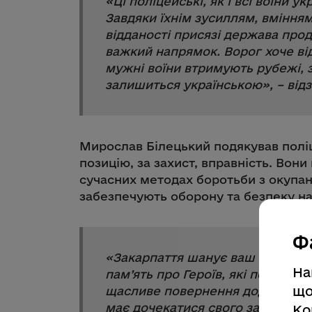
«
Ці поліцейські, як і всі воїни ук
Завдяки їхнім зусиллям, вміння
відданості присязі держава про
важкий напрямок. Ворог хоче від
мужні воїни втримують рубежі, з
залишиться українською
», – ві
Мирослав Білецький подякував полі
позицію, за захист, вправність. Вон
сучасних методах боротьби з окупан
забезпечують оборону та безпеку н
Ф
«
Закарпаття шанує ваш подвиг.
На
пам’ять про Героїв, які поверта
що
щасливе повернення додому тих,
має дочекатися свого захисника.
Ко