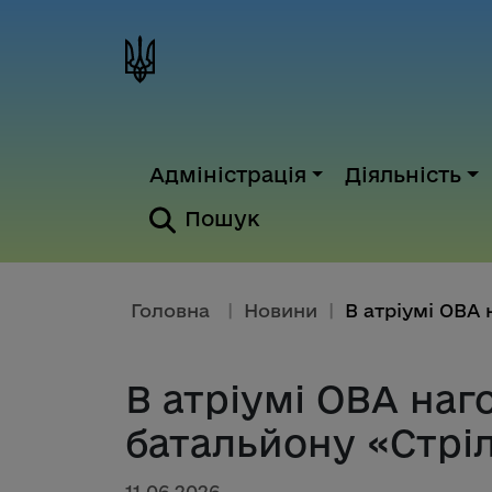
Адміністрація
Діяльність
Пошук
Головна
|
Новини
|
В атріумі ОВА наг
батальйону «Стрі
11.06.2026