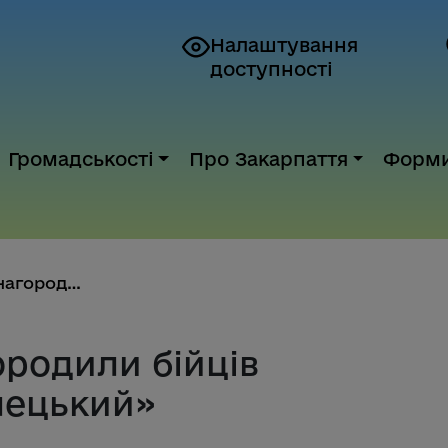
Налаштування
доступності
Громадськості
Про Закарпаття
Форм
В атріумі ОВА нагородили бійці...
ородили бійців
лецький»