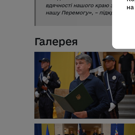
вдячності нашого краю за ваші см
на
нашу Перемогу
», – підкреслив о
Галерея