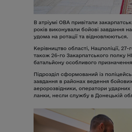
В атріумі ОВА привітали закарпатськ
років виконували бойові завдання на
удома на ротації та відновлюються.
Керівництво області, Нацполіції, 27-
також 26-го Закарпатського полку Н
батальйону особливого призначення
Підрозділ сформований із поліцейсь
завдання в районах ведення бойових д
аеророзвідники, оператори ударних 
ланки, несли службу в Донецькій обл