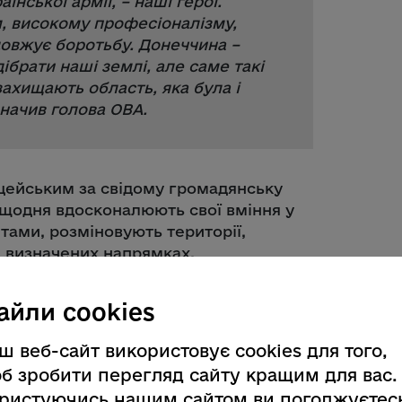
раїнської армії, – наші герої.
м, високому професіоналізму,
довжує боротьбу. Донеччина –
ібрати наші землі, але саме такі
ахищають область, яка була і
дзначив голова ОВА.
цейським за свідому громадянську
и щодня вдосконалюють свої вміння у
тами, розміновують території,
а визначених напрямках.
айли cookies
 Схиляємо голови і бережемо
ш веб-сайт використовує cookies для того,
ються додому на щиті. Віримо в
б зробити перегляд сайту кращим для вас.
 хто зник безвісті. Кожна родина
 Сьогодні нагороди – це знак
ристуючись нашим сайтом ви погоджуєтес