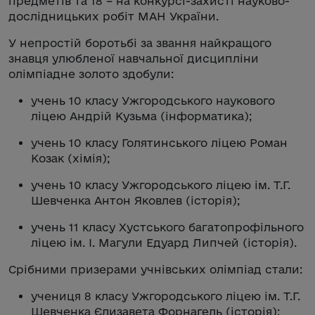
предметів та 18 – на конкурсі-захисті науково-
дослідницьких робіт МАН України.
У непростій боротьбі за звання найкращого
знавця улюбленої навчальної дисципліни
олімпіадне золото здобули:
учень 10 класу Ужгородського наукового
ліцею Андрій Кузьма (інформатика);
учень 10 класу Голятинського ліцею Роман
Козак (хімія);
учень 10 класу Ужгородського ліцею ім. Т.Г.
Шевченка Антон Яковлев (історія);
учень 11 класу Хустського багатопрофільного
ліцею ім. І. Магули Едуард Липчей (історія).
Срібними призерами учнівських олімпіад стали:
учениця 8 класу Ужгородського ліцею ім. Т.Г.
Шевченка Єлизавета Форнагель (історія);