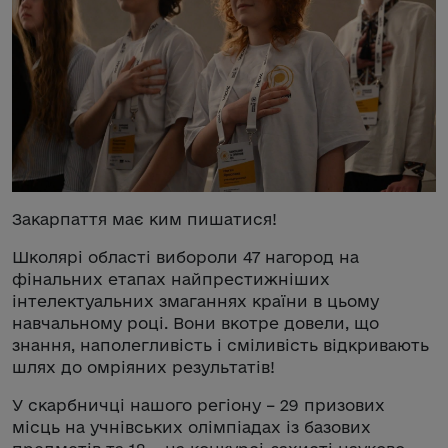
Закарпаття має ким пишатися!
Школярі області вибороли 47 нагород на
фінальних етапах найпрестижніших
інтелектуальних змаганнях країни в цьому
навчальному році. Вони вкотре довели, що
знання, наполегливість і сміливість відкривають
шлях до омріяних результатів!
У скарбничці нашого регіону – 29 призових
місць на учнівських олімпіадах із базових