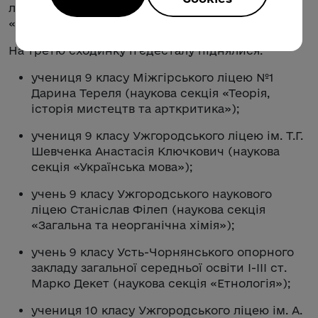
ліцею №11 Діонісій Брижак (наукова секція
«Психологія»).
На третю сходинку п’єдесталу піднялися:
учениця 9 класу Міжгірського ліцею №1
Дарина Тереля (наукова секція «Теорія,
історія мистецтв та арткритика»);
учениця 9 класу Ужгородського ліцею ім. Т.Г.
Шевченка Анастасія Ключкович (наукова
секція «Українська мова»);
учень 9 класу Ужгородського наукового
ліцею Станіслав Філеп (наукова секція
«Загальна та неорганічна хімія»);
учень 9 класу Усть-Чорнянського опорного
закладу загальної середньої освіти І-ІІІ ст.
Марко Декет (наукова секція «Етнологія»);
учениця 10 класу Ужгородського ліцею ім. А.