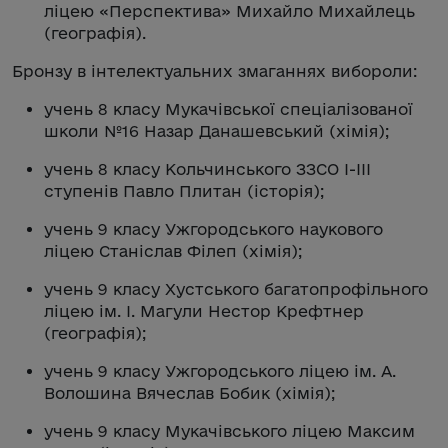
ліцею «Перспектива» Михайло Михайлець
(географія).
Бронзу в інтелектуальних змаганнях вибороли:
учень 8 класу Мукачівської спеціалізованої
школи №16 Назар Данашевський (хімія);
учень 8 класу Кольчинського ЗЗСО І-ІІІ
ступенів Павло Плитан (історія);
учень 9 класу Ужгородського наукового
ліцею Станіслав Філеп (хімія);
учень 9 класу Хустського багатопрофільного
ліцею ім. І. Магули Нестор Крефтнер
(географія);
учень 9 класу Ужгородського ліцею ім. А.
Волошина Вячеслав Бобик (хімія);
учень 9 класу Мукачівського ліцею Максим