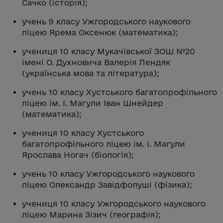
Сачко (історія);
учень 9 класу Ужгородського наукового
ліцею Ярема Оксенюк (математика);
учениця 10 класу Мукачівської ЗОШ №20
імені О. Духновича Валерія Лендяк
(українська мова та література);
учень 10 класу Хустського багатопрофільного
ліцею ім. І. Магули Іван Шнейдер
(математика);
учениця 10 класу Хустського
багатопрофільного ліцею ім. І. Магули
Ярослава Ногач (біологія);
учень 10 класу Ужгородського наукового
ліцею Олександр Завідфолуші (фізика);
учениця 10 класу Ужгородського наукового
ліцею Марина Зізич (географія);