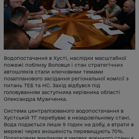
Водопостачання в Хусті, наслідки масштабної
пожежі поблизу Воловця і стан стратегічних
автошляхів стали ключовими темами
позапланового засідання регіональної комісії з
питань ТЕБ та НС. Захід відбувся під
головуванням заступника керівника області
Олександра Музиченка.
Система централізованого водопостачання в
Хустській ТГ перебуває в незадовільному стані.
Вода подається лише 9 годин на добу, а втрати в
мережі через зношеність перевищують 70%.
Додатковим викликом в умовах воєнного стану є