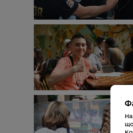
Ф
На
що
Ко