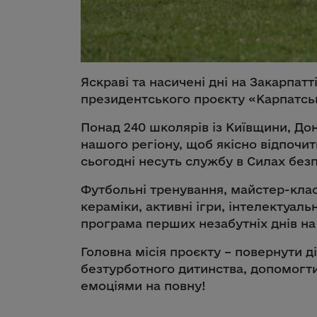
Яскраві та насичені дні на Закарпат
президентського проєкту «Карпатськ
Понад 240 школярів із Київщини, До
нашого регіону, щоб якісно відпочити
сьогодні несуть службу в Силах без
Футбольні тренування, майстер-класи
кераміки, активні ігри, інтелектуальні
програма перших незабутніх днів на 
Головна місія проєкту – повернути д
безтурботного дитинства, допомогти
емоціями на повну!