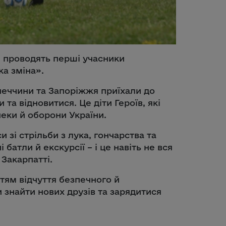
ті проводять перші учасники
а зміна».
неччини та Запоріжжя приїхали до
 та відновитися. Це діти Героїв, які
пеки й оборони України.
 зі стрільби з лука, гончарства та
 батли й екскурсії – і це навіть не вся
Закарпатті.
ітям відчуття безпечного й
 знайти нових друзів та зарядитися