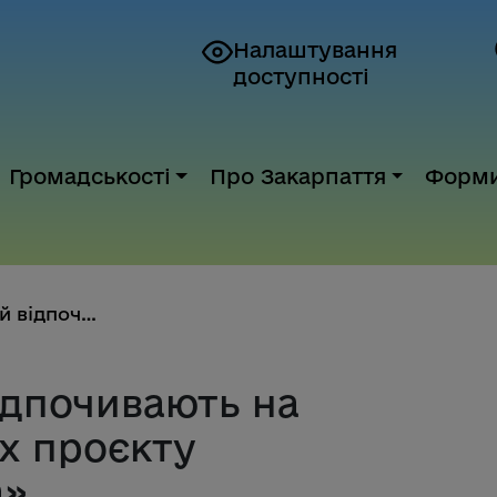
Налаштування
доступності
Громадськості
Про Закарпаття
Форм
Понад 240 дітей відпочивають н...
ідпочивають на
ах проєкту
а»