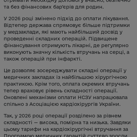
отримати необхідну допомогу вчасно, безпечно
та без фінансових бар’єрів для родин.
У 2026 році змінено підхід до оплати лікування.
Відтепер держава спрямовує більше підтримки
у медзаклади, які мають найбільший досвід у
проведенні складних операцій. Підвищене
фінансування отримують лікарні, де регулярно
виконують значну кількість втручань на серці, а
також операцій при інфаркті.
Це дозволяє зосереджувати складні операції у
медичних закладах із найбільшою хірургічною
практикою. Крім того, оплата окремих втручань
тепер враховує рівень складності операції.
Оновлені механізми оплати НСЗУ напрацювала
спільно з Асоціацією кардіохірургів України.
Так, у 2026 році операції розділено за рівнем
складності — висока, помірна та низька. Завдяки
цьому тарифи на кардіохірургічні втручання за
Програмою медичних гарантій суттєво зросли.