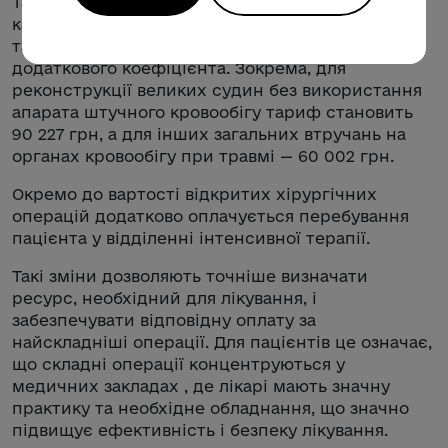
Також у ПМГ-2026 для окремих
кардіохірургічних втручань запроваджено
тариф з урахуванням травматичного
додаткового коефіцієнта. Зокрема, для
реконструкції великих судин без використання
апарата штучного кровообігу тариф становить
90 227 грн, а для інших загальних втручань на
органах кровообігу при травмі — 60 002 грн.
Окремо до вартості відкритих хірургічних
операцій додатково оплачується перебування
пацієнта у відділенні інтенсивної терапії.
Такі зміни дозволяють точніше визначати
ресурс, необхідний для лікування, і
забезпечувати відповідну оплату за
найскладніші операції. Для пацієнтів це означає,
що складні операції концентруються у
медичних закладах , де лікарі мають значну
практику та необхідне обладнання, що значно
підвищує ефективність і безпеку лікування.