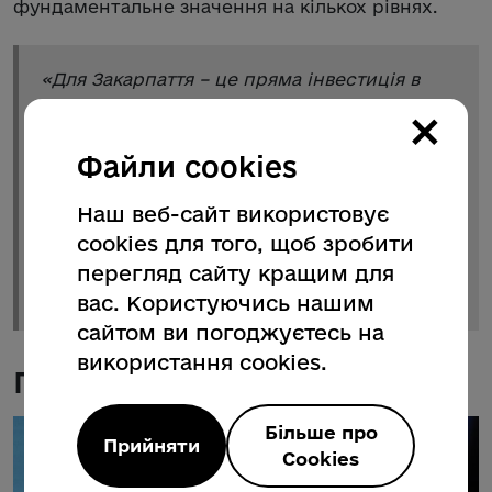
фундаментальне значення на кількох рівнях.
«
Для Закарпаття – це пряма інвестиція в
розвиток громад, транскордонну та
×
логістичну інфраструктуру, екологічну
безпеку та цивільний захист. Для України ця
Файли cookies
ініціатива є інструментом євроінтеграції
«на місцях» та зміцнення стійкості нашої
Наш веб-сайт використовує
держави, а для ЄС – надійним
cookies для того, щоб зробити
фундаментом для довгострокового сталого
перегляд сайту кращим для
розвитку всієї європейської спільноти на
десятиліття вперед
», – зазначив голова ОВА.
вас. Користуючись нашим
сайтом ви погоджуєтесь на
використання cookies.
Галерея
Більше про
Прийняти
Cookies