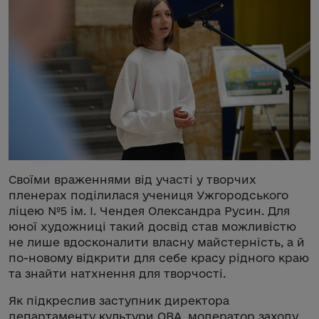
Своїми враженнями від участі у творчих
пленерах поділилася учениця Ужгородського
ліцею №5 ім. І. Чендея Олександра Русин. Для
юної художниці такий досвід став можливістю
не лише вдосконалити власну майстерність, а й
по-новому відкрити для себе красу рідного краю
та знайти натхнення для творчості.
Як підкреслив заступник директора
департаменту культури ОВА, модератор заходу