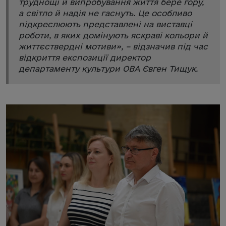
труднощі й випробування життя бере гору,
а світло й надія не гаснуть. Це особливо
підкреслюють представлені на виставці
роботи, в яких домінують яскраві кольори й
життєствердні мотиви
», – відзначив під час
відкриття експозиції директор
департаменту культури ОВА Євген Тищук.