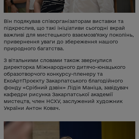
Він подякував співорганізаторам виставки та
підкреслив, що такі ініціативи сьогодні вкрай
важливі для мистецького взаємозв’язку поколінь,
привернення уваги до збереження нашого
природного багатства.
З вітальними словами також звернулися
директорка Міжнародного дитячо-юнацького
образотворчого конкурсу-пленеру та
ЕкоАртПроєкту Закарпатського благодійного
фонду «Срібний дзвін» Лідія Маніца, завідувач
кафедри рисунка Закарпатської академії
мистецтв, член НСХУ, заслужений художник
України Антон Ковач.