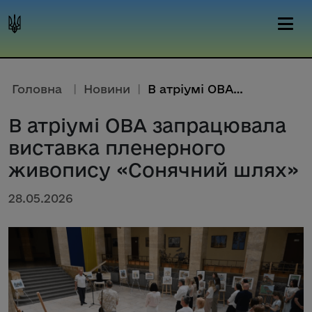
Головна
|
Новини
|
В атріумі ОВА запрацювала вист...
В атріумі ОВА запрацювала
виставка пленерного
живопису «Сонячний шлях»
28.05.2026