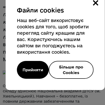
×
«
Майже 80% людей, яких ми
Файли cookies
приймаємо на військову службу за
Наш веб-сайт використовує
контрактом, проходять навчання за
cookies для того, щоб зробити
кордоном, на території держав-
перегляд сайту кращим для
партнерів
», – додав начальник
вас. Користуючись нашим
відділу рекрутингу Мукачівського
сайтом ви погоджуєтесь на
прикордонного загону Сергій
використання cookies.
Мохоньок.
Більше про
Прийняти
Cookies
Окремо наголосили, що підготовку офіцерського
складу здійснює Національна академія ДПСУ (м.
Хмельницький). Навчання – безоплатне, із
повним державним забезпеченням та