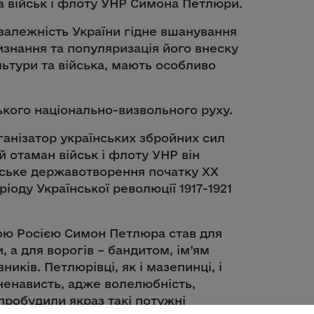
а військ і флоту УНР Симона Петлюри.
езалежність України гідне вшанування
знання та популяризація його внеску
льтури та війська, мають особливо
кого національно-визвольного руху.
ганізатор українських збройних сил
й отаман військ і флоту УНР він
нське державотворення початку XX
еріоду Української революції 1917-1921
кою Росією Симон Петлюра став для
, а для ворогів – бандитом, ім’ям
ників. Петлюрівці, як і мазепинці, і
і ненависть, адже волелюбність,
 пробудили якраз такі потужні