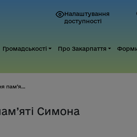
Налаштування
доступності
Громадськості
Про Закарпаття
Форм
До 100-річчя дня пам’яті Симон...
пам’яті Симона