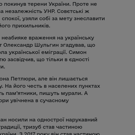
 покинув терени України. Проте не
за незалежність УНР. Совєтські ж
покої, узяли собі за мету знеславити
його прихильників.
неабияке враження на українську
ат Олександр Шульгин згадував, що
ола української еміграції. Симон
ю засвідчив, що тільки в єдності
и.
мона Петлюри, але він лишається
. На його честь в населених пунктах
ть пам’ятники, пишуть мурали. А
юри увічнена в сучасному
ман носили на однострої нарукавний
радиції, тризуб став частиною
раїни. З 2017 року він став частиною