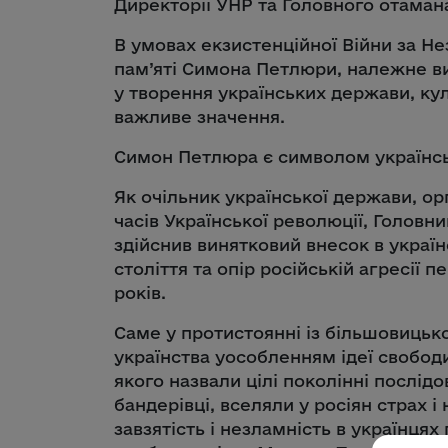
Директорії УНР та Головного отаман
В умовах екзистенційної Війни за Н
пам’яті Симона Петлюри, належне ви
у творення українських держави, ку
важливе значення.
Симон Петлюра є символом українсь
Як очільник української держави, ор
часів Української революції, Головни
здійснив винятковий внесок в украї
століття та опір російській агресії п
років.
Саме у протистоянні із більшовиць
українства уособленням ідеї свободи
якого назвали цілі поколінні послідов
бандерівці, вселяли у росіян страх 
завзятість і незламність в українцях