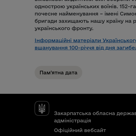
однострою українських воїнів. 152-г
почесне найменування – імені Симо
бригади захищають нашу країну на р
українського фронту.
Інформаційні матеріали Українського
вшанування 100-річчя від дня загиб
Пам'ятна дата
Закарпатська обласна держа
адміністрація
Офіційний вебсайт