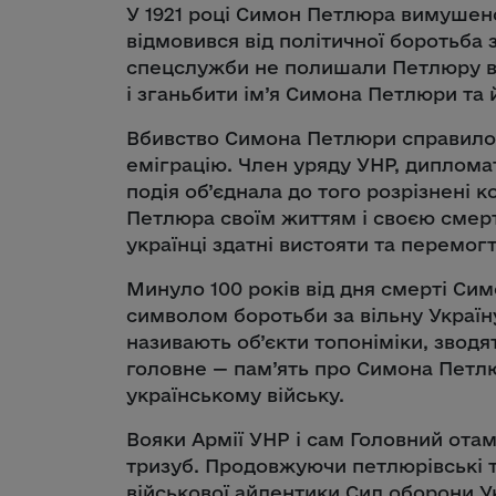
У 1921 році Симон Петлюра вимушено
відмовився від політичної боротьба 
спецслужби не полишали Петлюру в с
і зганьбити ім’я Симона Петлюри та 
Вбивство Симона Петлюри справило 
еміграцію. Член уряду УНР, диплом
подія об’єднала до того розрізнені к
Петлюра своїм життям і своєю смерт
українці здатні вистояти та перемогт
Минуло 100 років від дня смерті Си
символом боротьби за вільну Україну
називають об’єкти топоніміки, зводя
головне — пам’ять про Симона Петл
українському війську.
Вояки Армії УНР і сам Головний ота
тризуб. Продовжуючи петлюрівські т
військової айдентики Сил оборони Ук