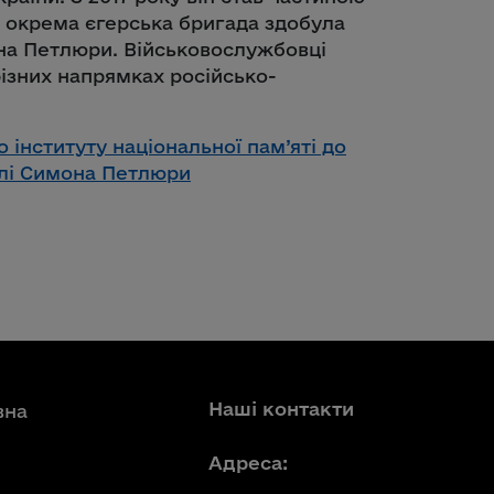
а окрема єгерська бригада здобула
на Петлюри. Військовослужбовці
ізних напрямках російсько-
 інституту національної пам’яті до
елі Симона Петлюри
Наші контакти
вна
Адреса: