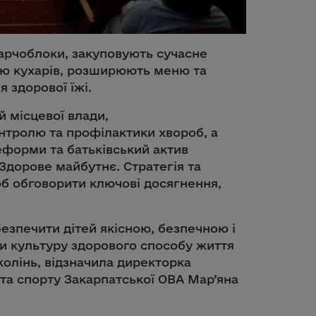
арчоблоки, закуповують сучасне
ію кухарів, розширюють меню та
 здорової їжі.
й місцевої влади,
тролю та профілактики хвороб, а
еформи та батьківський актив
Здорове майбутнє. Стратегія та
б обговорити ключові досягнення,
безпечити дітей якісною, безпечною і
и культуру здорового способу життя
колінь, відзначила директорка
 та спорту Закарпатської ОВА Мар’яна