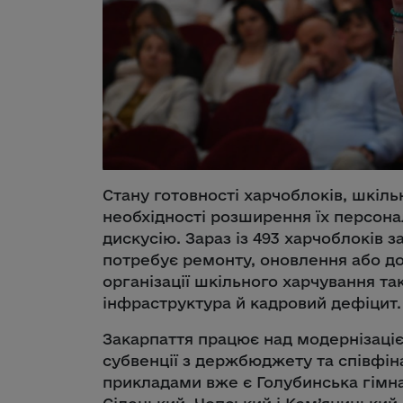
Стану готовності харчоблоків, шкільн
необхідності розширення їх персона
дискусію. Зараз із 493 харчоблоків з
потребує ремонту, оновлення або до
організації шкільного харчування т
інфраструктура й кадровий дефіцит.
Закарпаття працює над модернізаці
субвенції з держбюджету та співфі
прикладами вже є Голубинська гімна