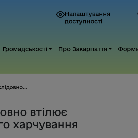
Налаштування
доступності
Громадськості
Про Закарпаття
Форм
Закарпаття послідовно втілює р...
довно втілює
го харчування