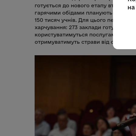
готується до нового етапу втілення 
на
гарячими обідами планують охопити 
150 тисяч учнів. Для цього передбачи
харчування: 273 заклади готуватимут
користуватимуться послугами кейтер
отримуватимуть страви від опорної к