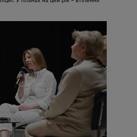
іцеї. У планах на цей рік – втілення