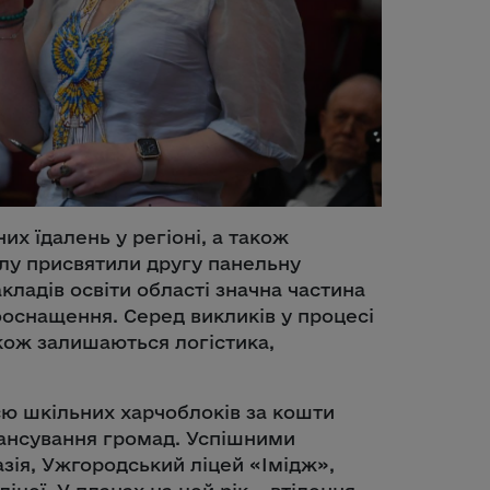
их їдалень у регіоні, а також
лу присвятили другу панельну
акладів освіти області значна частина
оснащення. Серед викликів у процесі
акож залишаються логістика,
єю шкільних харчоблоків за кошти
нансування громад. Успішними
зія, Ужгородський ліцей «Імідж»,