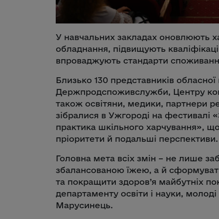
У навчальних закладах оновлюють х
обладнання, підвищують кваліфікац
впроваджують стандарти споживання
Близько 130 представників обласної 
Держпродспоживслужби, Центру кон
також освітяни, медики, партнери р
зібралися в Ужгороді на фестивалі «
практика шкільного харчування», що
пріоритети й подальші перспективи.
Головна мета всіх змін – не лише за
збалансованою їжею, а й сформуват
та покращити здоров’я майбутніх по
департаменту освіти і науки, молоді
Марусинець.