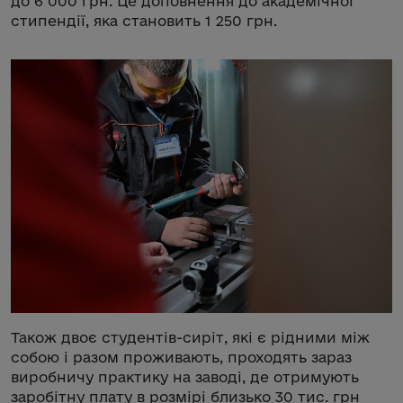
до 6 000 грн. Це доповнення до академічної
стипендії, яка становить 1 250 грн.
Також двоє студентів-сиріт, які є рідними між
собою і разом проживають, проходять зараз
виробничу практику на заводі, де отримують
заробітну плату в розмірі близько 30 тис. грн