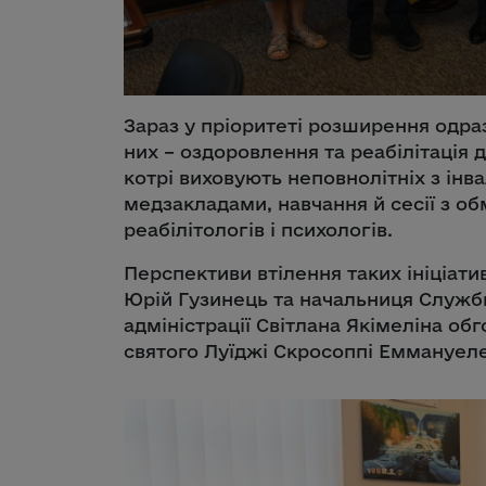
Зараз у пріоритеті розширення одраз
них – оздоровлення та реабілітація д
котрі виховують неповнолітніх з інв
медзакладами, навчання й сесії з об
реабілітологів і психологів.
Перспективи втілення таких ініціати
Юрій Гузинець та начальниця Служби
адміністрації Світлана Якімеліна об
святого Луїджі Скросоппі Еммануел