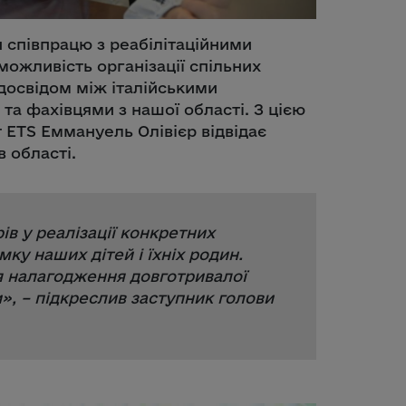
и співпрацю з реабілітаційними
можливість організації спільних
 досвідом між італійськими
та фахівцями з нашої області. З цією
 ETS Еммануель Олівієр відвідає
в області.
ів у реалізації конкретних
ку наших дітей і їхніх родин.
 налагодження довготривалої
и
», – підкреслив заступник голови