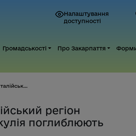
Налаштування
доступності
Громадськості
Про Закарпаття
Форм
Закарпаття та італійський регі...
лійський регіон
жулія поглиблюють