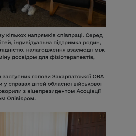
у кількох напрямків співпраці. Серед
ітей, індивідуальна підтримка родин,
алідністю, налагодження взаємодії між
міну досвідом для фізіотерапевтів,
в заступник голови Закарпатської ОВА
 у справах дітей обласної військової
говорили з віцепрезидентом Асоціації
ем Олівієром.