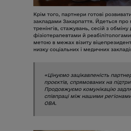
Крім того, партнери готові розвиват
закладами Закарпаття. Йдеться про 
тренінгів, стажувань, сесій з обміну
фізіотерапевтами й реабілітологами 
метою в межах візиту віцепрезидент
низку соціальних і медичних закладі
«
Цінуємо зацікавленість партнер
проєктів, спрямованих на підтрим
Продовжуємо комунікацію задля
співпраці між нашими регіонам
ОВА.