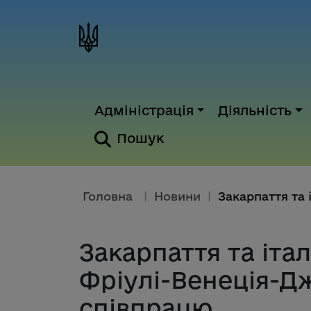
Адміністрація
Діяльність
Пошук
Головна
|
Новини
|
Закарпаття та іта
Фріулі-Венеція-Д
співпрацю