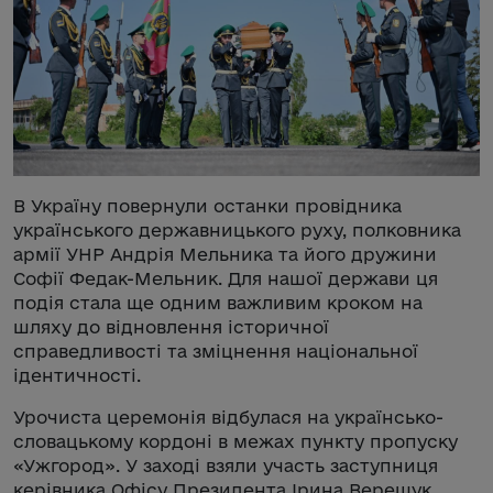
В Україну повернули останки провідника
українського державницького руху, полковника
армії УНР Андрія Мельника та його дружини
Софії Федак-Мельник. Для нашої держави ця
подія стала ще одним важливим кроком на
шляху до відновлення історичної
справедливості та зміцнення національної
ідентичності.
Урочиста церемонія відбулася на українсько-
словацькому кордоні в межах пункту пропуску
«Ужгород». У заході взяли участь заступниця
керівника Офісу Президента Ірина Верещук,