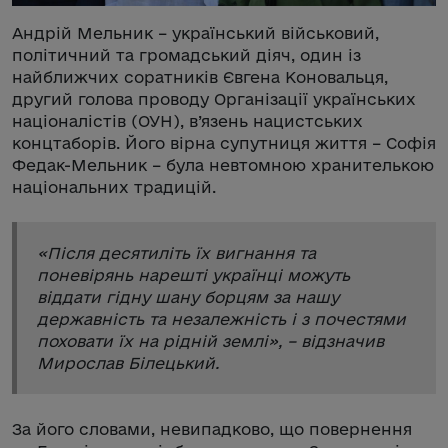
Андрій Мельник – український військовий,
політичний та громадський діяч, один із
найближчих соратників Євгена Коновальця,
другий голова проводу Організації українських
націоналістів (ОУН), в’язень нацистських
концтаборів. Його вірна супутниця життя – Софія
Федак-Мельник – була невтомною хранителькою
національних традицій.
«
Після десятиліть їх вигнання та
поневірянь нарешті українці можуть
віддати гідну шану борцям за нашу
державність та незалежність і з почестями
поховати їх на рідній землі
», – відзначив
Мирослав Білецький.
За його словами, невипадково, що повернення