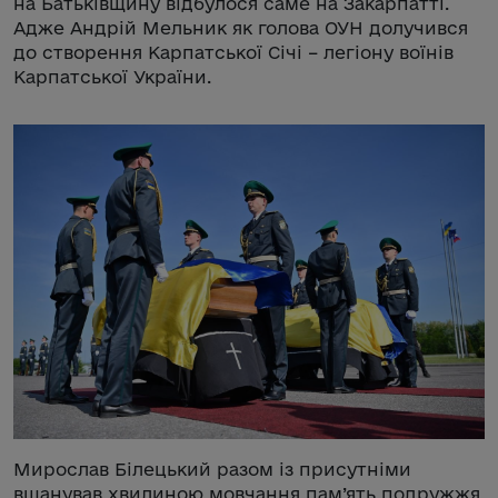
на Батьківщину відбулося саме на Закарпатті.
Адже Андрій Мельник як голова ОУН долучився
до створення Карпатської Січі – легіону воїнів
Карпатської України.
Мирослав Білецький разом із присутніми
вшанував хвилиною мовчання пам’ять подружжя