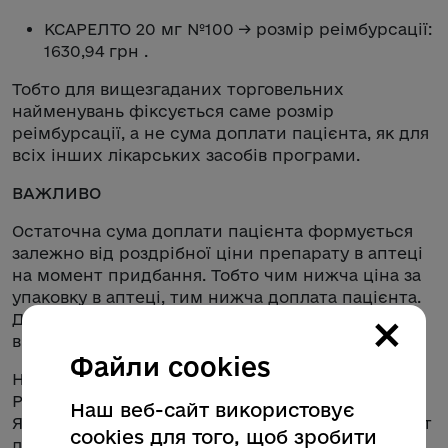
КСАРЕЛТО 20 мг №100 → розмір реімбурсації:
1630,94 грн .
Тобто для вищезгаданих торговельних
найменувань фіксується саме розмір
реімбурсації, а не сума доплати пацієнта, як для
всіх інших лікарських засобів програми.
ВАЖЛИВО
Остаточна сума доплати пацієнта формується
залежно від роздрібної ціни препарату в аптеці
на момент придбання. Тобто чим нижча ціна за
упаковку в аптеці, тим нижча доплата пацієнта.
×
Держава свою частку в усіх випадках
відшкодовує незмінно.
Файли cookies
Наприклад, для Ксарелто 20 мг № 28 (МНН
Ривароксабан) держава відшкодовує 509,61 грн.
Наш веб-сайт використовує
Якщо препарат коштує близько 1019 грн, пацієнт
cookies для того, щоб зробити
доплатить 509 грн. Якщо ж ціна в аптеці нижча