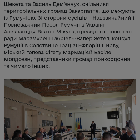
Шекета та Василь Демʼянчук, очільники
територіальних громад Закарпаття, що межують
із Румунією. Зі сторони сусідів – Надзвичайний і
Повноважний Посол Румунії в Україні
Александру-Віктор Мікула, президент повітової
ради Марамуреш Габріель-Валер Зетея, консул
Румунії в Солотвино Граціан-Флорін Пирву,
міський голова Сігету Мармацієй Васіле
Молдован, представники громад прикордоння
та чимало інших.