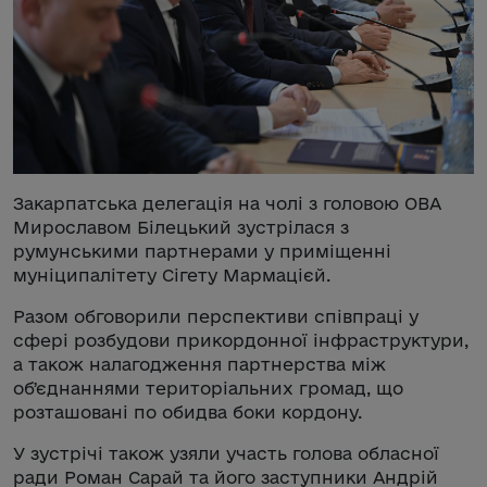
Закарпатська делегація на чолі з головою ОВА
Мирославом Білецький зустрілася з
румунськими партнерами у приміщенні
муніципалітету Сігету Мармацієй.
Разом обговорили перспективи співпраці у
сфері розбудови прикордонної інфраструктури,
а також налагодження партнерства між
обʼєднаннями територіальних громад, що
розташовані по обидва боки кордону.
У зустрічі також узяли участь голова обласної
ради Роман Сарай та його заступники Андрій