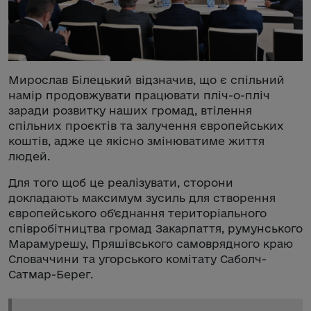
Мирослав Білецький відзначив, що є спільний
намір продовжувати працювати пліч-о-пліч
заради розвитку наших громад, втілення
спільних проєктів та залучення європейських
коштів, адже це якісно змінюватиме життя
людей.
Для того щоб це реалізувати, сторони
докладають максимум зусиль для створення
європейського обʼєднання територіального
співробітництва громад Закарпаття, румунського
Марамурешу, Пряшівського самоврядного краю
Словаччини та угорського комітату Саболч-
Сатмар-Берег.