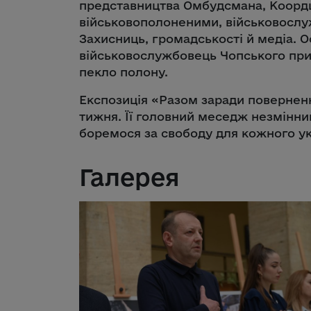
представництва Омбудсмана, Коорд
військовополоненими, військовослуж
Захисниць, громадськості й медіа. О
військовослужбовець Чопського при
пекло полону.
Експозиція «Разом заради повернен
тижня. Її головний меседж незмінний
боремося за свободу для кожного ук
Галерея