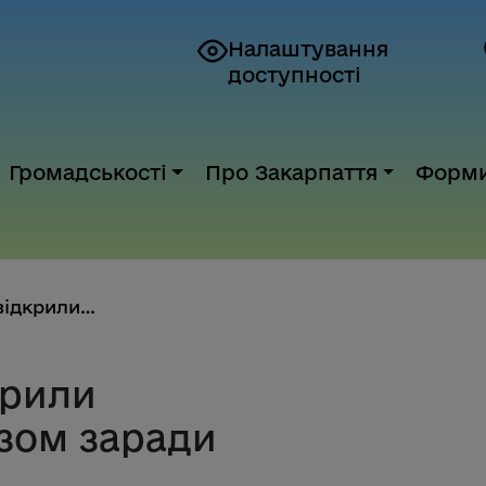
Налаштування
доступності
Громадськості
Про Закарпаття
Форм
В атріумі ОВА відкрили фотовис...
крили
зом заради