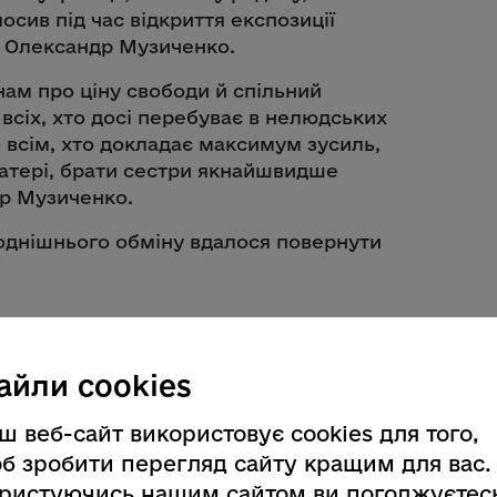
олосив під час відкриття експозиції
А Олександр Музиченко.
ам про ціну свободи й спільний
всіх, хто досі перебуває в нелюдських
 всім, хто докладає максимум зусиль,
матері, брати сестри якнайшвидше
др Музиченко.
огоднішнього обміну вдалося повернути
айли cookies
ш веб-сайт використовує cookies для того,
б зробити перегляд сайту кращим для вас.
ристуючись нашим сайтом ви погоджуєтес