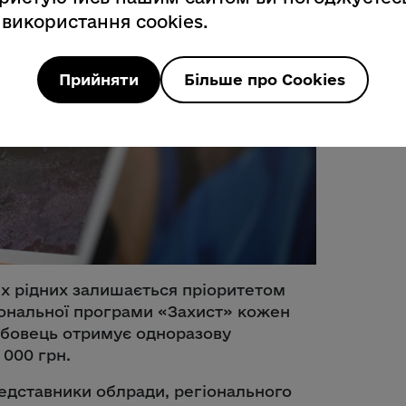
 використання cookies.
Прийняти
Більше про Cookies
ніх рідних залишається пріоритетом
іональної програми «Захист» кожен
жбовець отримує одноразову
 000 грн.
редставники облради, регіонального