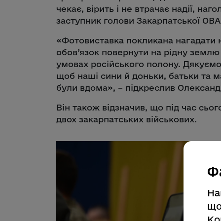
чекає, вірить і не втрачає надії, наг
заступник голови Закарпатської ОВ
«Фотовиставка покликана нагадати н
обов’язок повернути на рідну землю 
умовах російського полону. Дякуємо
щоб наші сини й доньки, батьки та 
були вдома», – підкреслив Олексан
Він також відзначив, що під час сь
двох закарпатських військових.
Ф
На
що
Ко