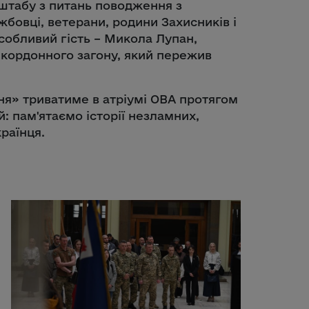
штабу з питань поводження з
бовці, ветерани, родини Захисників і
собливий гість – Микола Лупан,
кордонного загону, який пережив
ня» триватиме в атріумі ОВА протягом
: пам'ятаємо історії незламних,
раїнця.