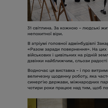
31 світлина. За кожною – людські жит
непохитної віри.
В атріумі головної адмінбудівлі Зак
«Разом заради повернення». На цих 
військових і цивільних на рідній зем
дзвінки найближчим, сльози радості
Водночас ця виставка – і про витрим
величезну щоденну роботу, яка част
синергію держави, міжнародних партн
чотири роки працює над тим, щоб п