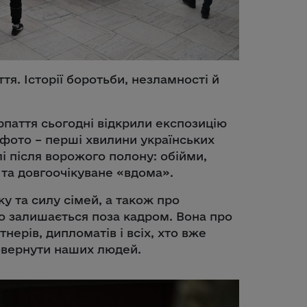
тя. Історії боротьби, незламності й
арпаття сьогодні відкрили експозицію
фото – перші хвилини українських
лі після ворожого полону: обійми,
 та довгоочікуване «вдома».
ку та силу сімей, а також про
о залишається поза кадром. Вона про
ерів, дипломатів і всіх, хто вже
овернути наших людей.