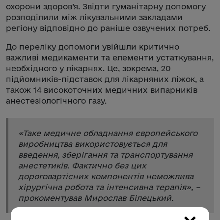
охорони здоров’я. Звідти гуманітарну допомогу
розподілили між лікувальними закладами
регіону відповідно до раніше озвучених потреб.
До переліку допомоги увійшли критично
важливі медикаменти та елементи устаткування,
необхідного у лікарнях. Це, зокрема, 20
підйомників-підставок для лікарняних ліжок, а
також 14 високоточних медичних випарників
анестезіологічного газу.
«
Таке медичне обладнання європейського
виробництва використовується для
введення, зберігання та транспортування
анестетиків. Фактично без цих
дороговартісних компонентів неможлива
хірургічна робота та інтенсивна терапія
», –
прокоментував Мирослав Білецький.