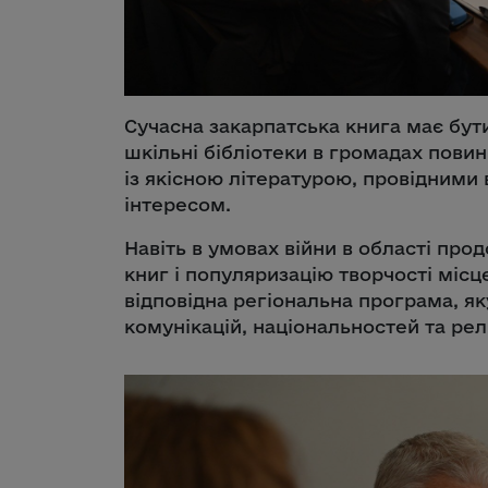
Сучасна закарпатська книга має бут
шкільні бібліотеки в громадах повин
із якісною літературою, провідним
інтересом.
Навіть в умовах війни в області пр
книг і популяризацію творчості місц
відповідна регіональна програма, як
комунікацій, національностей та рел