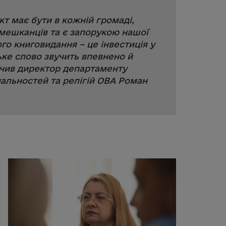
т має бути в кожній громаді,
 мешканців та є запорукою нашої
ого книговидання – це інвестиція у
ьке слово звучить впевнено й
начив директор департаменту
нальностей та релігій ОВА Роман