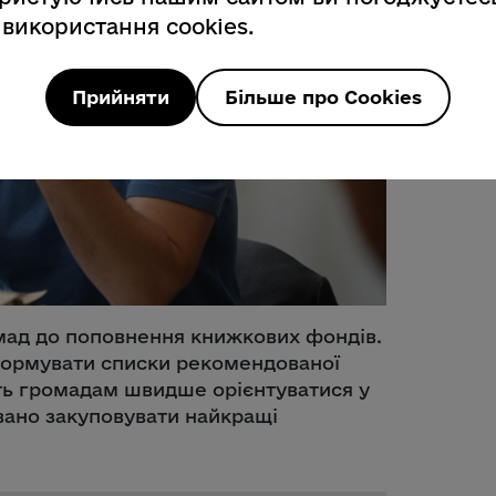
 використання cookies.
Прийняти
Більше про Cookies
мад до поповнення книжкових фондів.
формувати списки рекомендованої
ть громадам швидше орієнтуватися у
вано закуповувати найкращі