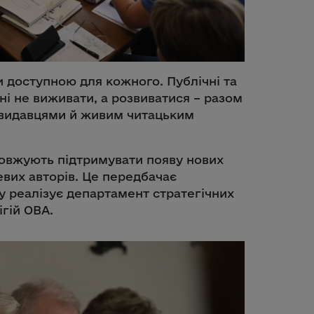
и доступною для кожного. Публічні та
ні не виживати, а розвиватися – разом
и видавцями й живим читацьким
одовжують підтримувати появу нових
евих авторів. Це передбачає
у реалізує департамент стратегічних
ігій ОВА.