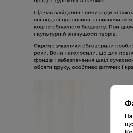
праць і художніх альбомів.
Під час засідання члени ради шляхо
всі подані пропозиції та визначили 
кошти обласного бюджету. При цьому
і культурній значущості творів.
Окремо учасники обговорили пробле
роки. Вони наголосили, що для повн
фондів і забезпечення шкіл сучасно
обсяги друку, особливо дитячих і кр
Ф
На
що
Ко