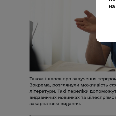
на
Також ішлося про залучення тергро
Зокрема, розглянули можливість с
літератури. Такі переліки допоможу
видавничих новинках та цілеспрямо
закарпатські видання.