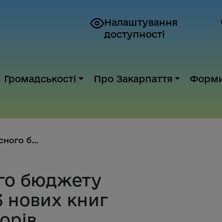
Налаштування
доступності
Громадськості
Про Закарпаття
Форм
За кошти обласного бюджету дру...
го бюджету
3 нових книг
орів