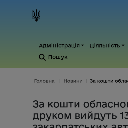
Адміністрація
Діяльність
Пошук
Головна
|
Новини
|
За кошти обласно
друком вийдуть 1
закарпатських авт