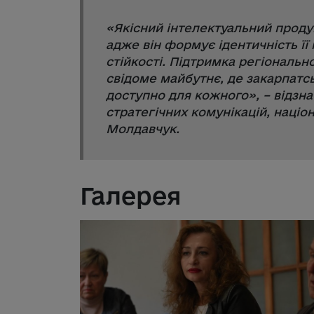
«
Якісний інтелектуальний продук
адже він формує ідентичність її
стійкості. Підтримка регіональн
свідоме майбутнє, де закарпатс
доступно для кожного
», – відз
стратегічних комунікацій, націо
Молдавчук.
Галерея