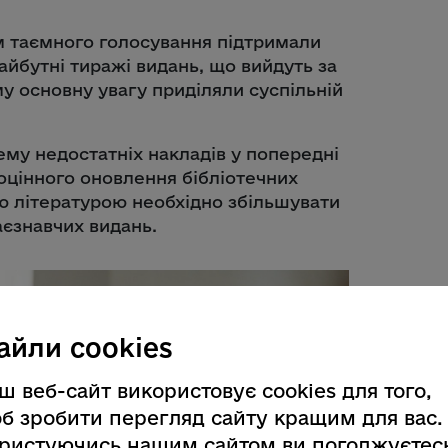
м таємного голосування підтримали
майбутні тиражі видань, що вийдуть за
 основну увагу приділяли суспільній
му недостатніх накладів у попередні
оцінного оновлення бібліотечних
ю літературою необхідно збільшувати
аєзнавчих видань.
айли cookies
ш веб-сайт використовує cookies для того,
б зробити перегляд сайту кращим для вас.
ристуючись нашим сайтом ви погоджуєтес