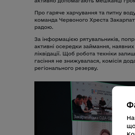
активно допомагають мешканці гро
Про гаряче харчування та питну вод
команда Червоного Хреста Закарпа
радою.
За інформацією рятувальників, попр
активні осередки займання, наявних с
ліквідації. Щоб робота техніки зали
гасіння не знижувалася, комісія дод
регіонального резерву.
Ф
На
що
Ко