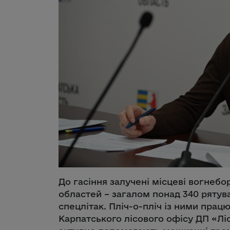
До гасіння залучені місцеві вогнебор
областей – загалом понад 340 рятува
спецлітак. Пліч-о-пліч із ними працю
Карпатського лісового офісу ДП «Лі