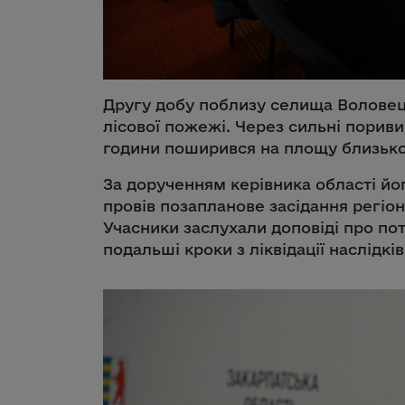
Другу добу поблизу селища Воловець
лісової пожежі. Через сильні пориви 
години поширився на площу близько 
За дорученням керівника області й
провів позапланове засідання регіона
Учасники заслухали доповіді про по
подальші кроки з ліквідації наслідків 