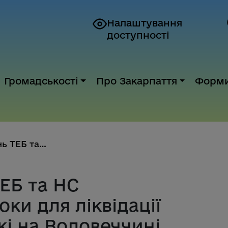
Налаштування
доступності
Громадськості
Про Закарпаття
Форм
Комісія з питань ТЕБ та НС ско...
ТЕБ та НС
ки для ліквідації
і на Воловеччині