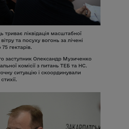
 триває ліквідація масштабної
вітру та посуху вогонь за лічені
75 гектарів.
ого заступник Олександр Музиченко
льної комісії з питань ТЕБ та НС.
точну ситуацію і скоординували
стихії.