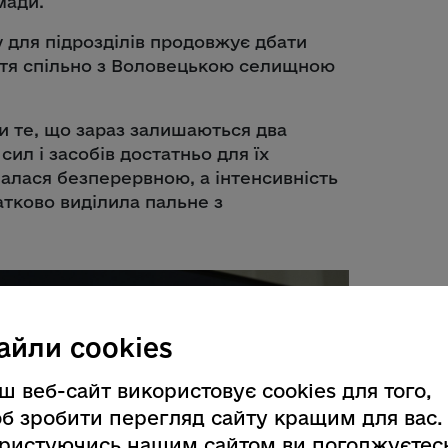
мади.
у для підрозділів продовжує дбати
ття спільно з Воловецькою селищною
и те, що зараз залишаються два
ил і засобів достатньо для їх
шалася безперервною, а інтенсивність
атково виділила пальне з
айли cookies
ш веб-сайт використовує cookies для того,
б зробити перегляд сайту кращим для вас.
ристуючись нашим сайтом ви погоджуєтес