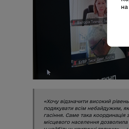
на
«
Хочу відзначити високий рівень 
подякувати всім небайдужим, як
гасіння. Саме така координація з
місцевого населення дозволила 
у найбільш критичні години
», –