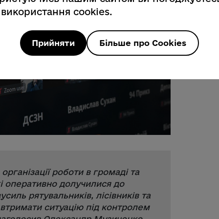
 використання cookies.
Прийняти
Більше про Cookies
організації роботи в громаді та
і оперативно долучилися до
усиль рятувальників, лісівників та
втримати ситуацію під контролем
 наголосив Олександр Музиченко.