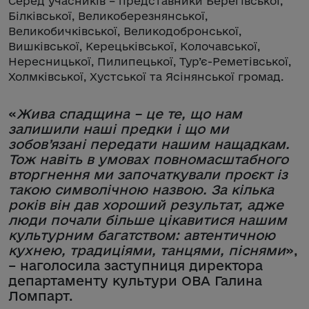
Серед учасників – представники Берегівської,
Білківської, Великоберезнянської,
Великобичківської, Великодобронської,
Вишківської, Керецьківської, Колочавської,
Нересницької, Пилипецької, Тур’є-Реметівської,
Холмківської, Хустської та Ясінянської громад.
«
Жива спадщина – це те, що нам
залишили наші предки і що ми
зобов’язані передати нашим нащадкам.
Тож навіть в умовах повномасштабного
вторгнення ми започаткували проєкт із
такою символічною назвою. За кілька
років він дав хороший результат, адже
люди почали більше цікавитися нашим
культурним багатством: автентичною
кухнею, традиціями, танцями, піснями
»,
– наголосила заступниця директора
департаменту культури ОВА Галина
Ломпарт.