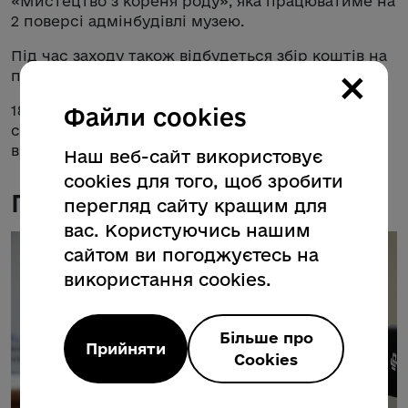
«Мистецтво з кореня роду», яка працюватиме на
2 поверсі адмінбудівлі музею.
Під час заходу також відбудеться збір коштів на
×
потреби ЗСУ!
18 жовтня обов’язково завітайте в Ужгородський
Файли cookies
скансен. Початок о 12:00. Вхід вільний для всіх
відвідувачів.
Наш веб-сайт використовує
cookies для того, щоб зробити
Галерея
перегляд сайту кращим для
вас. Користуючись нашим
сайтом ви погоджуєтесь на
використання cookies.
Більше про
Прийняти
Cookies