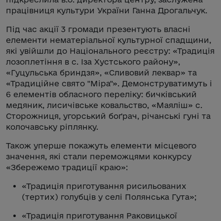
працівниця культури України Ганна Дрогальчук.
Під час акції 3 громади презентують власні
елементи нематеріальної культурної спадщини,
які увійшли до Національного реєстру: «Традиція
лозоплетіння в с. Іза Хустського району»,
«Гуцульська бриндзя», «Сливовий леквар» та
«Традиційне свято "Міра"». Демонструватимуть і
6 елементів обласного переліку: бичківський
медяник, лисичівське ковальство, «Маяліш» с.
Сторожниця, угорський боґрач, річанські гуні та
колочавську ріплянку.
Також уперше покажуть елементи місцевого
значення, які стали переможцями конкурсу
«Збережемо традиції краю»:
«Традиція приготування рисильованих
(тертих) голубців у селі Полянська Гута»;
«Традиція приготування Раковицької