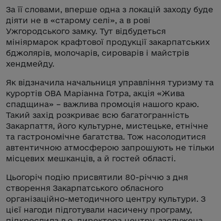
За її словами, вперше одна з локацій заходу буде
діяти не в «старому селі», а в рові
Ужгородського замку. Тут відбудеться
мініярмарок крафтової продукції закарпатських
бджолярів, молочарів, сироварів і майстрів
хендмейду.
Як відзначила начальниця управління туризму та
курортів ОВА Маріанна Готра, акція «Жива
спадщина» – важлива промоція нашого краю.
Такий захід розкриває всю багатогранність
Закарпаття, його культурне, мистецьке, етнічне
та гастрономічне багатства. Тож насолодитися
автентичною атмосферою запрошують не тільки
місцевих мешканців, а й гостей області.
Цьогоріч подію присвятили 80-річчю з дня
створення Закарпатського обласного
організаційно-методичного центру культури. З
цієї нагоди підготували насичену програму,
підкреслила в.о. директора центру, заслужена