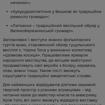
начинки»;
«Кукурудзоплетіння у Вишкові як традиційне
ремесло громади»;
«Латкання – традиційний весільний обряд у
Великоберезнянській громаді».
Заплановані і виступи знаних фольклорних
гуртів краю, старовинний обряд гуцульського
весілля с. Чорна Тиса у виконанні колективу
«Шовкова косиця». Працюватиме ярмарок
народного мистецтва, де місцеві майстрині
продаватимуть свої вироби з бісеру, кераміки,
лози, вовни тощо. Також гості зможуть
скуштувати традиційні закарпатські страви.
Для найменших відвідувачів діятиме окремий
творчий простір з різними атракціями – від
читання казок до майстер-класів та аквагриму.
Крім того, всі охочі зможуть відвідати виставку