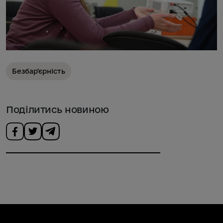
Безбарʼєрність
Поділитись новиною